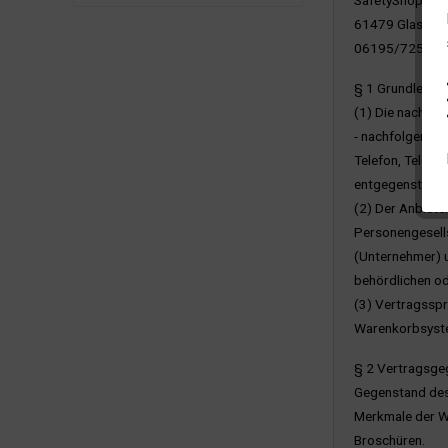
SafetyShop24 i
61479 Glashütt
06195/7254-0, 
§ 1 Grundlege
(1) Die nachst
- nachfolgend A
Telefon, Telefa
entgegenstehen
(2) Der Anbiete
Personengesells
(Unternehmer) u
behördlichen od
(3) Vertragsspr
Warenkorbsyste
§ 2 Vertragsge
Gegenstand des 
Merkmale der Wa
Broschüren.