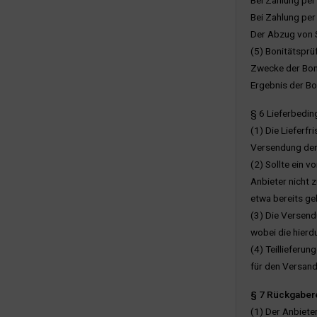
Bei Zahlung per
Bei Zahlung per
Der Abzug von S
(5) Bonitätsprü
Zwecke der Boni
Ergebnis der Bo
§ 6 Lieferbedi
(1) Die Lieferf
Versendung der 
(2) Sollte ein 
Anbieter nicht 
etwa bereits ge
(3) Die Versend
wobei die hier
(4) Teillieferu
für den Versand
§ 7 Rückgaber
(1) Der Anbiet