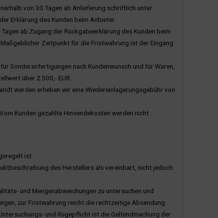
nnerhalb von 30 Tagen ab Anlieferung schriftlich unter
 der Erklärung des Kunden beim Anbieter.
30 Tagen ab Zugang der Rückgabeerklärung des Kunden beim
Maßgeblicher Zeitpunkt für die Fristwahrung ist der Eingang
, für Sonderanfertigungen nach Kundenwunsch und für Waren,
ellwert über 2.500,- EUR.
sandt werden erheben wir eine Wiedereinlagerungsgebühr von
t. Vom Kunden gezahlte Hinsendekosten werden nicht
eregelt ist.
ktbeschreibung des Herstellers als vereinbart, nicht jedoch
Qualitäts- und Mengenabweichungen zu untersuchen und
igen, zur Fristwahrung reicht die rechtzeitige Absendung.
r Untersuchungs- und Rügepflicht ist die Geltendmachung der