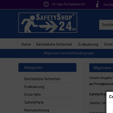
30 Tage Rückgaberecht
Fachb
Home
Betriebliche Sicherheit
Evakuierung
Erste
Allgemeine Geschäftsbedingungen
Kategorien
Allgemeine
Unsere Angebote
Betriebliche Sicherheit
an Privatperso
Evakuierung
SafetyShop24
Erste Hilfe
Co
SafetyParts
Telefon: 06195
Kennzeichnung