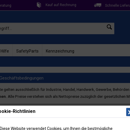
Kauf auf Rechnung
eratung
Schnelle Liefer
 Hilfe
SafetyParts
Kennzeichnung
 Geschäftsbedingungen
 gelten ausschließlich für Industrie, Handel, Handwerk, Gewerbe, Behörden
nen.
Alle Preise verstehen sich als Nettopreise zuzüglich der gesetzlichen
.de
okie-Richtlinien
 / 7254-300,
info@safetyshop24.de
,
www.safetyshop24.de
Diese Website verwendet Cookies, um Ihnen die bestmögliche