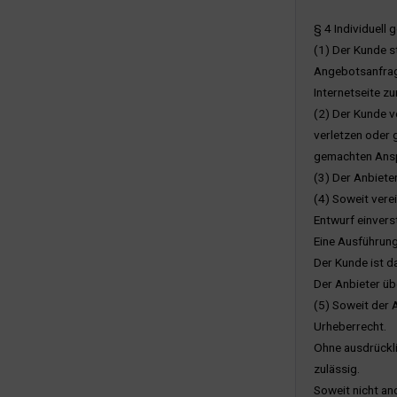
§ 4 Individuell 
(1) Der Kunde s
Angebotsanfrage
Internetseite z
(2) Der Kunde v
verletzen oder 
gemachten Anspr
(3) Der Anbiete
(4) Soweit vere
Entwurf einvers
Eine Ausführung
Der Kunde ist d
Der Anbieter üb
(5) Soweit der 
Urheberrecht.
Ohne ausdrückli
zulässig.
Soweit nicht an