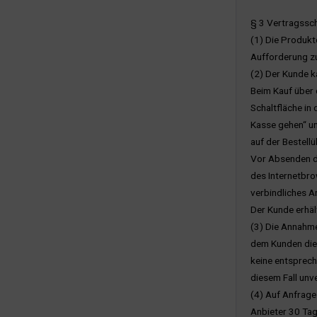
§ 3 Vertragssc
(1) Die Produkt
Aufforderung z
(2) Der Kunde k
Beim Kauf über
Schaltfläche in
Kasse gehen“ u
auf der Bestell
Vor Absenden de
des Internetbro
verbindliches A
Der Kunde erhäl
(3) Die Annahme
dem Kunden die 
keine entsprech
diesem Fall unv
(4) Auf Anfrage
Anbieter 30 Tag