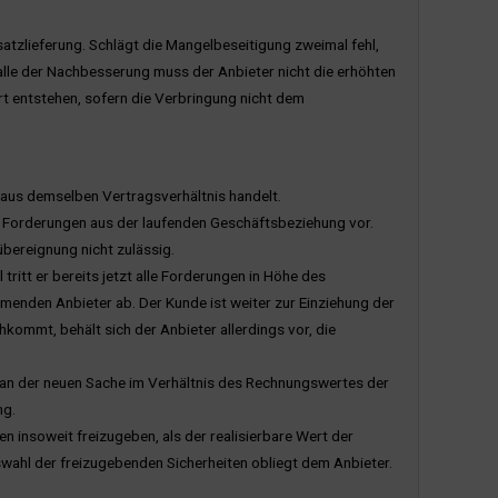
atzlieferung. Schlägt die Mangelbeseitigung zweimal fehl,
lle der Nachbesserung muss der Anbieter nicht die erhöhten
rt entstehen, sofern die Verbringung nicht dem
 aus demselben Vertragsverhältnis handelt.
er Forderungen aus der laufenden Geschäftsbeziehung vor.
bereignung nicht zulässig.
ritt er bereits jetzt alle Forderungen in Höhe des
enden Anbieter ab. Der Kunde ist weiter zur Einziehung der
ommt, behält sich der Anbieter allerdings vor, die
 an der neuen Sache im Verhältnis des Rechnungswertes der
ng.
n insoweit freizugeben, als der realisierbare Wert der
wahl der freizugebenden Sicherheiten obliegt dem Anbieter.