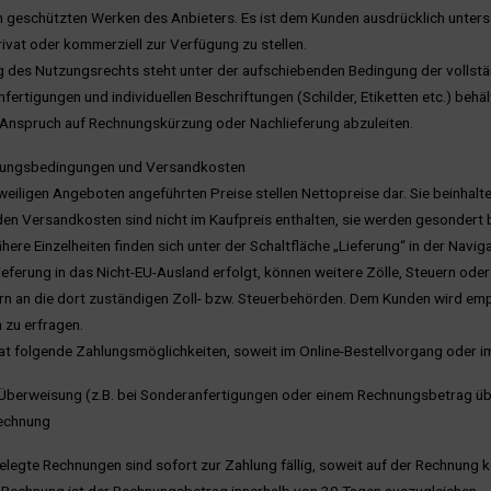
h geschützten Werken des Anbieters. Es ist dem Kunden ausdrücklich untersa
rivat oder kommerziell zur Verfügung zu stellen.
 des Nutzungsrechts steht unter der aufschiebenden Bedingung der vollstä
fertigungen und individuellen Beschriftungen (Schilder, Etiketten etc.) behä
n Anspruch auf Rechnungskürzung oder Nachlieferung abzuleiten.
hlungsbedingungen und Versandkosten
eweiligen Angeboten angeführten Preise stellen Nettopreise dar. Sie beinhalt
nden Versandkosten sind nicht im Kaufpreis enthalten, sie werden gesondert 
here Einzelheiten finden sich unter der Schaltfläche „Lieferung“ in der Naviga
Lieferung in das Nicht-EU-Ausland erfolgt, können weitere Zölle, Steuern od
rn an die dort zuständigen Zoll- bzw. Steuerbehörden. Dem Kunden wird empfo
 zu erfragen.
at folgende Zahlungsmöglichkeiten, soweit im Online-Bestellvorgang oder im
Überweisung (z.B. bei Sonderanfertigungen oder einem Rechnungsbetrag üb
Rechnung
legte Rechnungen sind sofort zur Zahlung fällig, soweit auf der Rechnung k