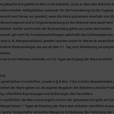
die gekaufte und gelieferte Ware nicht behalten, muss er dies dem Anbieter i
den mitteilen. Maßgeblicher Zeitpunkt für die Fristwahrung ist der Zugang
berecht wird ferner nur gewährt, wenn die Ware spätestens innerhalb von 
ebrauchsspuren und in Originalverpackung an den Anbieter übersandt wird. 
Anbieter. Gefahr und Kosten der Rücksendung gehen zu Lasten des Kunden.
erecht gilt nicht für Sonderbeschaffungen außerhalb des Onlineangebotes
reise (z. B. Mengennachlass) gewährt wurden sowie für Waren ab einem Best
forderte Rücksendungen die uns ab dem 31. Tag nach Anlieferung zurückge
wertes.
is wird vom Anbieter innerhalb von 30 Tagen ab Eingang der Ware erstatte
tung
e gesetzlichen Vorschriften, soweit in § 8 Abs. 2 bis 4 nichts Abweichendes g
fenheit der Ware gelten nur die eigenen Angaben des Anbieters und die Produ
g, öffentliche Anpreisungen und Äußerungen des Herstellers.
st verpflichtet, die Ware unverzüglich und mit der gebotenen Sorgfalt auf 
 Mängel binnen 7 Tagen ab Empfang der Ware dem Anbieter schriftlich anzuze
für später festgestellte verdeckte Mängel ab Entdeckung. Bei Verletzung de