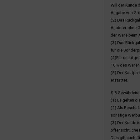
Will der Kunde 
Angabe von Grün
(2) Das Rückga
Anbieter ohne G
der Ware beim 
(3) Das Rückgab
für die Sonderp
(4)Für unaufge
10% des Waren
(5) Der Kaufpre
erstattet.
§ 8 Gewährleis
(1) Es gelten di
(2) Als Beschaf
sonstige Werbun
(3) Der Kunde i
offensichtliche
Dies gilt auch 