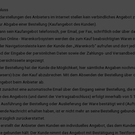
hluss
darstellungen des Anbieters im Internet stellen kein verbindliches Angebot
ur Abgabe einer Bestellung (Kaufangebot des Kunden).
ann sein Kaufangebot telefonisch, per Email, per Fax, schriftlich oder über
 das Online - Warenkorbsystem werden die zum Kauf beabsichtigten Waren 
 der Navigationsleiste kann der Kunde den „Warenkorb“ aufrufen und dort je
nd der Eingabe der persönlichen Daten sowie der Zahlungs- und Versandbed
übersichtsseite angezeigt.
r Bestellung hat der Kunde die Möglichkeit, hier sämtliche Angaben nochmal
wsers) bzw. den Kauf abzubrechen. Mit dem Absenden der Bestellung über d
ngebot beim Anbieter ab.
t zunächst eine automatische Email über den Eingang seiner Bestellung, die 
 des Angebots (und damit der Vertragsabschluss) erfolgt innerhalb von 5 Ta
Ausführung der Bestellung oder Auslieferung der Ware bestätigt wird (Auftr
ende Nachricht erhalten haben, ist er nicht mehr an seine Bestellung gebund
erzüglich zurückerstattet.
 erstellt der Anbieter dem Kunden ein individuelles Angebot, das dem Kunden
e gebunden hält. Der Kunde nimmt das Angebot mit Bestätigung in Textform