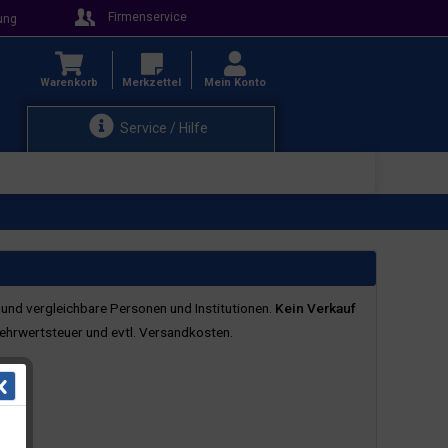
Firmenservice
ung
Warenkorb
Merkzettel
Mein Konto
Service / Hilfe
 und vergleichbare Personen und Institutionen.
Kein Verkauf
 Mehrwertsteuer
und evtl. Versandkosten.