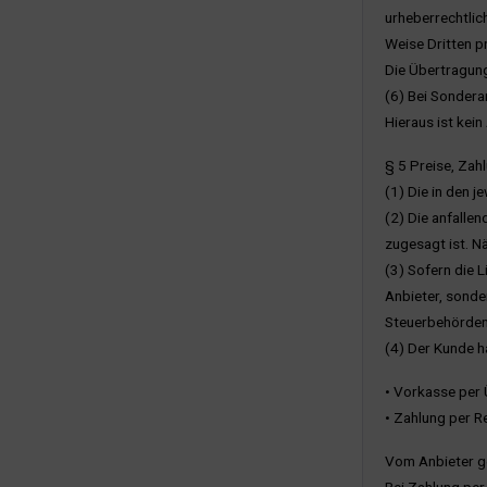
urheberrechtlic
Weise Dritten p
Die Übertragung
(6) Bei Sonderan
Hieraus ist kei
§ 5 Preise, Za
(1) Die in den j
(2) Die anfalle
zugesagt ist. Nä
(3) Sofern die 
Anbieter, sonde
Steuerbehörden
(4) Der Kunde h
• Vorkasse per 
• Zahlung per 
Vom Anbieter ge