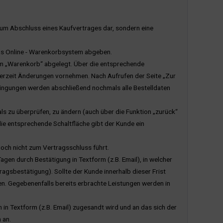
 zum Abschluss eines Kaufvertrages dar, sondern eine
 das Online - Warenkorbsystem abgeben.
im „Warenkorb“ abgelegt. Über die entsprechende
derzeit Änderungen vornehmen. Nach Aufrufen der Seite „Zur
ingungen werden abschließend nochmals alle Bestelldaten
s zu überprüfen, zu ändern (auch über die Funktion „zurück“
ie entsprechende Schaltfläche gibt der Kunde ein
noch nicht zum Vertragsschluss führt.
gen durch Bestätigung in Textform (z.B. Email), in welcher
agsbestätigung). Sollte der Kunde innerhalb dieser Frist
en. Gegebenenfalls bereits erbrachte Leistungen werden in
 in Textform (z.B. Email) zugesandt wird und an das sich der
 an.