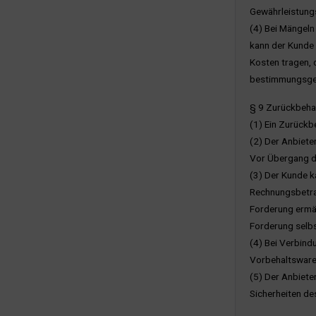
Gewährleistung
(4) Bei Mängeln
kann der Kunde 
Kosten tragen, 
bestimmungsgem
§ 9 Zurückbeha
(1) Ein Zurückb
(2) Der Anbiete
Vor Übergang de
(3) Der Kunde k
Rechnungsbetrag
Forderung ermäc
Forderung selbs
(4) Bei Verbind
Vorbehaltsware
(5) Der Anbiete
Sicherheiten de