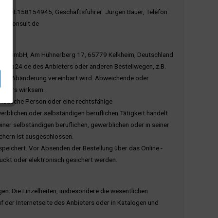
r: DE158154945, Geschäftsführer: Jürgen Bauer, Telefon:
etyconsult.de
nsult GmbH, Am Hühnerberg 17, 65779 Kelkheim, Deutschland
yshop24.de des Anbieters oder anderen Bestellwegen, z.B.
n eine Abänderung vereinbart wird. Abweichende oder
ieters wirksam.
uristische Person oder eine rechtsfähige
rblichen oder selbständigen beruflichen Tätigkeit handelt
iner selbständigen beruflichen, gewerblichen oder in seiner
chern ist ausgeschlossen.
speichert. Vor Absenden der Bestellung über das Online -
ckt oder elektronisch gesichert werden.
n. Die Einzelheiten, insbesondere die wesentlichen
 der Internetseite des Anbieters oder in Katalogen und