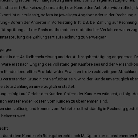
 Rechnung ist der Rechnungsbetrag innerhalb von 30 Tagen auszugleichen.
 Lastschrift (Bankeinzug) ermächtigt der Kunde den Anbieter widerruflich
konti ist nur zulässig, sofern im jeweiligen Angebot oder in der Rechnung 
fung - Sofern der Anbieter in Vorleistung tritt, z.B. bei Zahlung auf Rechnun
tätsprüfung auf der Basis mathematisch-statistischer Verfahren weiterzuge
nitätsprüfung die Zahlungsart auf Rechnung zu verweigern.
ngungen
rist ist in der Artikelbeschreibung und der Auftragsbestätigung angegeben. 
Ware erst nach Eingang des vollständigen Kaufpreises und der Versandkos
vom Kunden bestelltes Produkt wider Erwarten trotz rechtzeitigem Abschl
zu vertretenden Grund nicht verfügbar sein, wird der Kunde unverzüglich über 
leistete Zahlungen unverzüglich erstattet.
ung erfolgt auf Gefahr des Kunden. Sofern der Kunde es wünscht, erfolgt d
durch entstehenden Kosten vom Kunden zu übernehmen sind.
ngen sind zulässig und können vom Anbieter selbstständig in Rechnung gestel
 belastet wird.
echt
er räumt dem Kunden ein Rückgaberecht nach Maßgabe der nachstehenden B