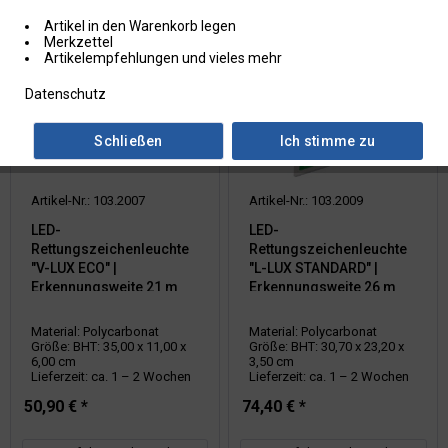
Artikel in den Warenkorb legen
Merkzettel
Artikelempfehlungen und vieles mehr
Datenschutz
Schließen
Ich stimme zu
Artikel-Nr.: 103.2007
Artikel-Nr.: 103.2009
LED-
LED-
Rettungszeichenleuchte
Rettungszeichenleuchte
"V-LUX ECO" |
"L-LUX STANDARD" |
Erkennungsweite 21 m
Erkennungsweite 26 m
Material: Polycarbonat
Material: Polycarbonat
Größe: BHT: 35,00 x 11,00 x
Größe: BHT: 30,70 x 23,20 x
6,00 cm
3,50 cm
Lieferzeit: ca. 1 – 2 Wochen
Lieferzeit: ca. 1 – 2 Wochen
50,90 € *
74,40 € *