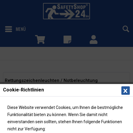
MENÜ
Rettungszeichenleuchten
Rettungszeichenleuchten / Notbeleuchtung
Cookie-Richtlinien
Rettungszeichenleuchten sind Teil der Notbeleuchtung bei
Stromausfall und leiten Personen und Rettungspersonal im
Notfall schnell zu Notausgängen. Rettungszeichenleuchten
Diese Website verwendet Cookies, um Ihnen die bestmögliche
sind insbesondere in...
mehr erfahren »
Funktionalität bieten zu können. Wenn Sie damit nicht
einverstanden sein sollten, stehen Ihnen folgende Funktionen
nicht zur Verfügung:
Filtern