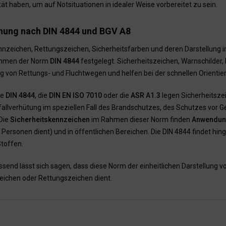
tät haben, um auf Notsituationen in idealer Weise vorbereitet zu sein.
nung nach DIN 4844 und BGV A8
nzeichen, Rettungszeichen, Sicherheitsfarben und deren Darstellung in 
ahmen der Norm
DIN 4844
festgelegt. Sicherheitszeichen, Warnschilder
 von Rettungs- und Fluchtwegen und helfen bei der schnellen Orientier
ie
DIN 4844
, die
DIN EN ISO 7010
oder die
ASR A1.3
legen Sicherheitszei
nfallverhütung im speziellen Fall des Brandschutzes, des Schutzes vo
Die
Sicherheitskennzeichen
im Rahmen dieser Norm finden
Anwendung
n Personen dient) und in öffentlichen Bereichen. Die DIN 4844 findet 
Stoffen.
nd lässt sich sagen, dass diese Norm der einheitlichen Darstellung v
ichen oder Rettungszeichen dient.