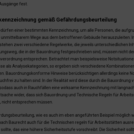
Ausgänge fest.
kennzeichnung gemäß Gefährdungsbeurteilung
dürfen einer bestimmten Kennzeichnung, um alle Personen, die aufgru
f unmittelbarem Wege aus dem betroffenen Gebäude herauszuleiten. Im
ehen zwei verschiedene Regelwerke, die jeweils unterschiedlichen Inh
ungsweg, die in der Bauordnung festgeschrieben sind, müssen nicht d
nverordnung entsprechen. Betrachtet man beispielsweise Notsituation
sse als Analysekategorien, so ergeben sich verschiedene Kombinationen 
ren. Bauordnungskonforme Hinweise berücksichtigen allerdings keine Not
chfrei zu halten sind. In der Realität wird diese durch die Bauordnung v
sodass auch in Rauchfällen eine wirksame Kennzeichnung mit langnachleu
atsache wider, dass sich Bauordnung und Technische Regeln für Arbeits
n, nicht entsprechen müssen.
hrdungsbeurteilung, wie es auch im eben angeführten Beispiel möglich w
 Baurecht auch für die Technischen regeln für Arbeitsstätten ausreich
 sollte, das eine höhere Sicherheitsstufe vorschreibt. Die Sicherheit soll