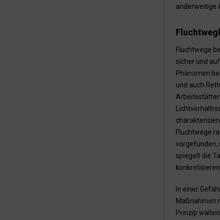
anderweitige 
Fluchtweg
Fluchtwege be
sicher und au
Phänomen best
und auch Rett
Arbeitsstätte
Lichtverhältni
charakterisie
Fluchtwege rau
vorgefunden, 
spiegelt die T
konkretisiere
In einer Gefä
Maßnahmen nach
Prinzip walten