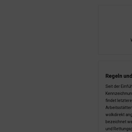
Regeln un
Seit der Einfü
Kennzeichnung
findet letzte
Arbeitsstätte
wolkdirekt an
bezeichnet we
und Rettungsp