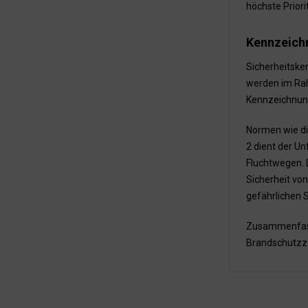
höchste Priori
Kennzeich
Sicherheitsken
werden im R
Kennzeichnung
Normen wie d
2 dient der U
Fluchtwegen. 
Sicherheit vo
gefährlichen 
Zusammenfasse
Brandschutzze