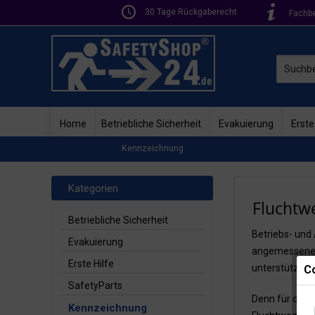
30 Tage Rückgaberecht
Fachb
Home
Betriebliche Sicherheit
Evakuierung
Erste
Kennzeichnung
Kategorien
Fluchtw
Betriebliche Sicherheit
Betriebs- und 
Evakuierung
angemessenen 
Erste Hilfe
unterstützt w
Co
SafetyParts
Denn für den F
Kennzeichnung