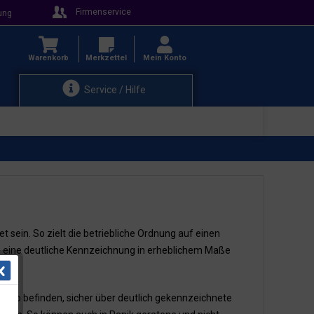
Firmenservice
ung
Warenkorb
Merkzettel
Mein Konto
Service / Hilfe
et sein. So zielt die betriebliche Ordnung auf einen
h eine deutliche Kennzeichnung in erheblichem Maße
etrieb befinden, sicher über deutlich gekennzeichnete