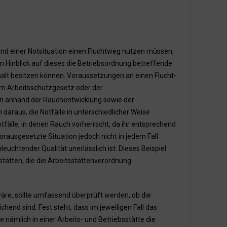
nd einer Notsituation einen Fluchtweg nutzen müssen,
 Hinblick auf dieses die Betriebsordnung betreffende
alt besitzen können. Voraussetzungen an einen Flucht-
em Arbeitsschutzgesetz oder der
en anhand der Rauchentwicklung sowie der
daraus, die Notfälle in unterschiedlicher Weise
fälle, in denen Rauch vorherrscht, da ihr entsprechend
orausgesetzte Situation jedoch nicht in jedem Fall
chtender Qualität unerlässlich ist. Dieses Beispiel
stätten, die die Arbeitsstättenverordnung
äre, sollte umfassend überprüft werden, ob die
end sind. Fest steht, dass im jeweiligen Fall das
te nämlich in einer Arbeits- und Betriebsstätte die