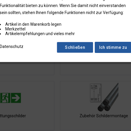
nauszuleiten. Dies kann durch die klaren Beschilderungssysteme gesch
Funktionalität bieten zu können. Wenn Sie damit nicht einverstanden
ersonen sicher aus dem Gebäude finden, um negative Zwischenfälle fa
sein sollten, stehen Ihnen folgende Funktionen nicht zur Verfügung:
Artikel in den Warenkorb legen
Merkzettel
Artikelempfehlungen und vieles mehr
Datenschutz
Schließen
Ich stimme zu
dschutzschilder
Erste-Hilfe
ttungsschilder
Zubehör Schildermontage