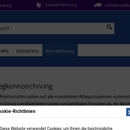
Kauf auf Rechnung
eratung
Schnelle Liefer
 Hilfe
SafetyParts
Kennzeichnung
egkennzeichnung
Arbeitsstätten sollten auf alle erdenklichen Alltagssituationen vorbereit
Schutz von Mitarbeitern sowie von beteiligten Personen ab, der durc
erden kann.
okie-Richtlinien
all von Gefahrensituationen ist es unerlässlich, Personen, die sich im B
Diese Website verwendet Cookies, um Ihnen die bestmögliche