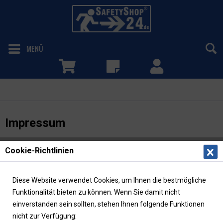
MENÜ
Impressum
Impressum
SafetyShop24.de
Cookie-Richtlinien
Im Buhles 4
61479 Glashütten-Schloßborn
Diese Website verwendet Cookies, um Ihnen die bestmögliche
Telefon: 06195 / 7254-300
Funktionalität bieten zu können. Wenn Sie damit nicht
Telefax: 06195 / 7254-400
einverstanden sein sollten, stehen Ihnen folgende Funktionen
E-Mail: info@safetyshop24.de
nicht zur Verfügung: