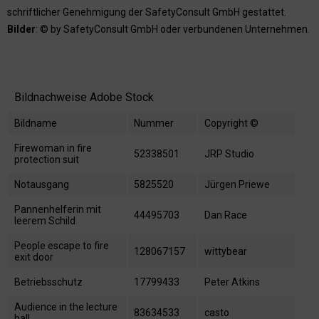
schriftlicher Genehmigung der SafetyConsult GmbH gestattet.
Bilder
: © by SafetyConsult GmbH oder verbundenen Unternehmen.
Bildnachweise Adobe Stock
Bildname
Nummer
Copyright ©
Firewoman in fire
52338501
JRP Studio
protection suit
Notausgang
5825520
Jürgen Priewe
Pannenhelferin mit
44495703
Dan Race
leerem Schild
People escape to fire
128067157
wittybear
exit door
Betriebsschutz
17799433
Peter Atkins
Audience in the lecture
83634533
casto
hall