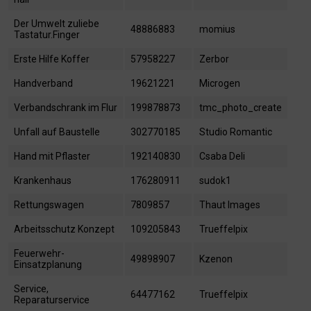
Der Umwelt zuliebe
48886883
momius
Tastatur.Finger
Erste Hilfe Koffer
57958227
Zerbor
Handverband
19621221
Microgen
Verbandschrank im Flur
199878873
tmc_photo_create
Unfall auf Baustelle
302770185
Studio Romantic
Hand mit Pflaster
192140830
Csaba Deli
Krankenhaus
176280911
sudok1
Rettungswagen
7809857
Thaut Images
Arbeitsschutz Konzept
109205843
Trueffelpix
Feuerwehr-
49898907
Kzenon
Einsatzplanung
Service,
64477162
Trueffelpix
Reparaturservice