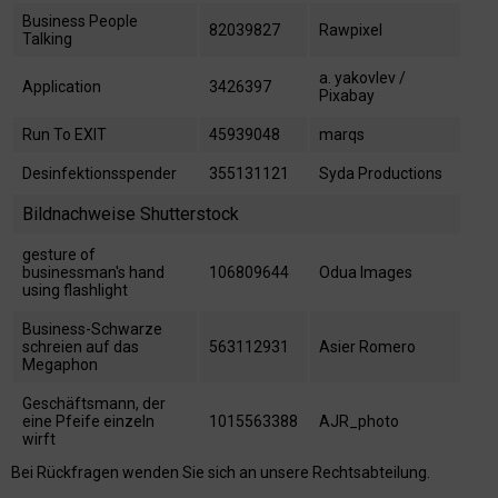
Business People
82039827
Rawpixel
Talking
a. yakovlev /
Application
3426397
Pixabay
Run To EXIT
45939048
marqs
Desinfektionsspender
355131121
Syda Productions
Bildnachweise Shutterstock
gesture of
businessman's hand
106809644
Odua Images
using flashlight
Business-Schwarze
schreien auf das
563112931
Asier Romero
Megaphon
Geschäftsmann, der
eine Pfeife einzeln
1015563388
AJR_photo
wirft
Bei Rückfragen wenden Sie sich an unsere Rechtsabteilung.