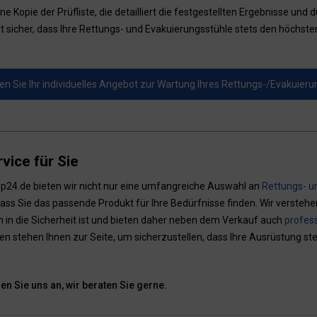
ine Kopie der Prüfliste, die detailliert die festgestellten Ergebnisse u
lt sicher, dass Ihre Rettungs- und Evakuierungsstühle stets den höchst
nen Sie Ihr individuelles Angebot zur Wartung Ihres Rettungs-/Evakuier
vice für Sie
p24.de bieten wir nicht nur eine umfangreiche Auswahl an
Rettungs- u
dass Sie das passende Produkt für Ihre Bedürfnisse finden. Wir versteh
on in die Sicherheit ist und bieten daher neben dem Verkauf auch
profes
n stehen Ihnen zur Seite, um sicherzustellen, dass Ihre Ausrüstung ste
n Sie uns an, wir beraten Sie gerne.