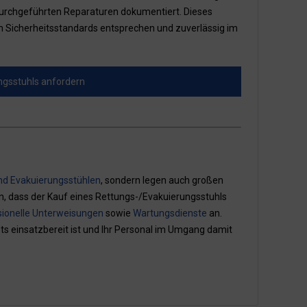
nd durchgeführten Reparaturen dokumentiert. Dieses
en Sicherheitsstandards entsprechen und zuverlässig im
ungsstuhls anfordern
nd Evakuierungsstühlen
, sondern legen auch großen
en, dass der Kauf eines Rettungs-/Evakuierungsstuhls
sionelle Unterweisungen
sowie
Wartungsdienste
an.
ts einsatzbereit ist und Ihr Personal im Umgang damit