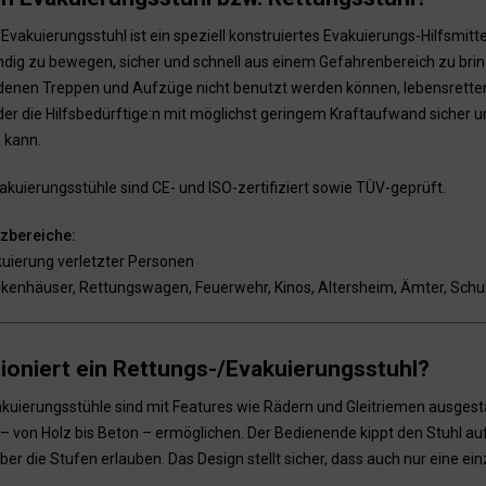
Evakuierungsstuhl ist ein speziell konstruiertes Evakuierungs-Hilfsmittel
ändig zu bewegen, sicher und schnell aus einem Gefahrenbereich zu bri
 denen Treppen und Aufzüge nicht benutzt werden können, lebensrettend 
er die Hilfsbedürftige:n mit möglichst geringem Kraftaufwand sicher un
 kann.
akuierungsstühle sind CE- und ISO-zertifiziert sowie TÜV-geprüft.
tzbereiche:
uierung verletzter Personen
kenhäuser, Rettungswagen, Feuerwehr, Kinos, Altersheim, Ämter, Schul
ioniert ein Rettungs-/Evakuierungsstuhl?
kuierungsstühle sind mit Features wie Rädern und Gleitriemen ausgestat
 von Holz bis Beton – ermöglichen. Der Bedienende kippt den Stuhl auf s
ber die Stufen erlauben. Das Design stellt sicher, dass auch nur eine e