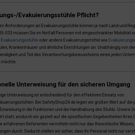
ungs-/Evakuierungsstühle Pflicht?
hen Anforderungen an Evakuierungsstühle können je nach Land und Re
5-033 müssen Sie im Notfall Personen mit eingeschränkter Mobilität sch
 Evakuierungsstühle
oder andere Evakuierungsmittel wie
Evakuierungs
len, Krankenhäuser und ähnliche Einrichtungen an. Unabhängig von der 
endigkeit und Teil des Verantwortungsbewusstseins eines jeden Untern
 möchte.
onelle Unterweisung für den sicheren Umgang
ige Unterweisung ist entscheidend für den effektiven Einsatz von
kuierungsstühlen. Bei SafetyShop24.de legen wir großen Wert auf die 
Einweisung in die Funktionen und die Handhabung des Stuhls. Unsere S
Ort statt, wodurch wir gezielt auf die spezifischen Gegebenheiten Ihres
e erfahrenen Referenten vermitteln nicht nur das theoretische Wissen
ngen durch. Dadurch stellen wir sicher, dass Ihr Personal nicht nur verst