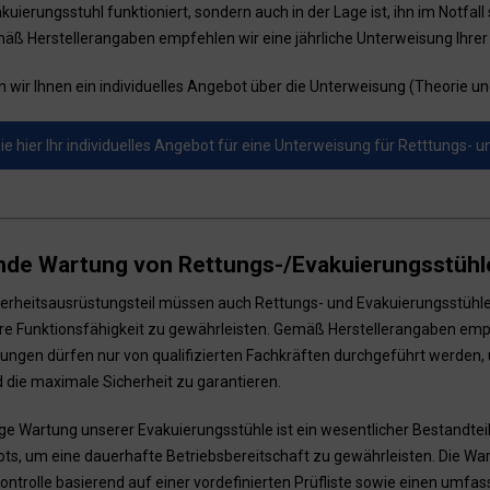
uierungsstuhl funktioniert, sondern auch in der Lage ist, ihn im Notfall 
äß Herstellerangaben empfehlen wir eine jährliche Unterweisung Ihrer
n wir Ihnen ein individuelles Angebot über die Unterweisung (Theorie und 
ie hier Ihr individuelles Angebot für eine Unterweisung für Retttungs- 
de Wartung von Rettungs-/Evakuierungsstühle
herheitsausrüstungsteil müssen auch Rettungs- und Evakuierungsstühl
re Funktionsfähigkeit zu gewährleisten. Gemäß Herstellerangaben empfe
ungen dürfen nur von qualifizierten Fachkräften durchgeführt werden, u
 die maximale Sicherheit zu garantieren.
ge Wartung unserer Evakuierungsstühle ist ein wesentlicher Bestandtei
ts, um eine dauerhafte Betriebsbereitschaft zu gewährleisten. Die War
Kontrolle basierend auf einer vordefinierten Prüfliste sowie einen umf