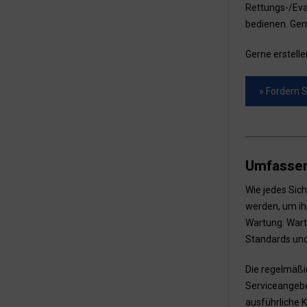
Rettungs-/Evak
bedienen. Gem
Gerne erstelle
» Fordern S
Umfassen
Wie jedes Sic
werden, um ih
Wartung. Wart
Standards und
Die regelmäßi
Serviceangebo
ausführliche 