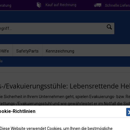
Kauf auf Rechnung
eratung
Schnelle Liefer
 Hilfe
SafetyParts
Kennzeichnung
le
-/Evakuierungsstühle: Lebensrettende Helf
e Sicherheit in Ihrem Unternehmen geht, spielen Evakuierungs- bzw. R
Rettungs-/Evakuierungsstuhl und wie gewährleistet er im Notfall die Si
okie-Richtlinien
formationen.
Diese Website verwendet Cookies, um Ihnen die bestmögliche