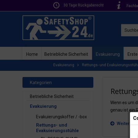
30 Tage Rückgaberecht
Fachb
Home
Betriebliche Sicherheit
Evakuierung
Erste
Evakuierung
Rettungs- und Evakuierungsstüh
Kategorien
Rettungs
Betriebliche Sicherheit
Wenn es um di
Evakuierung
genau ist ein 
Evakuierungskoffer / -box
Co
Weitere In
Rettungs- und
Evakuierungsstühle