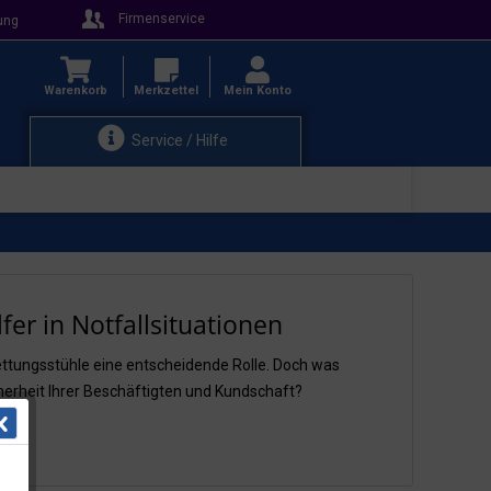
Firmenservice
ung
Warenkorb
Merkzettel
Mein Konto
Service / Hilfe
er in Notfallsituationen
ettungsstühle eine entscheidende Rolle. Doch was
cherheit Ihrer Beschäftigten und Kundschaft?