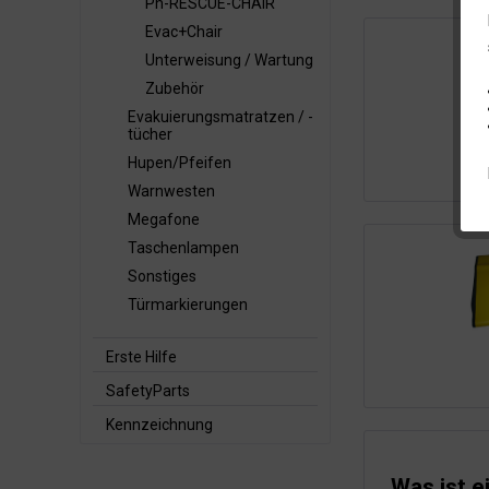
Ph-RESCUE-CHAIR
Evac+Chair
Unterweisung / Wartung
Zubehör
Evakuierungsmatratzen / -
tücher
Ph-
Hupen/Pfeifen
Warnwesten
Megafone
Taschenlampen
Sonstiges
Türmarkierungen
Erste Hilfe
SafetyParts
Kennzeichnung
Was ist e