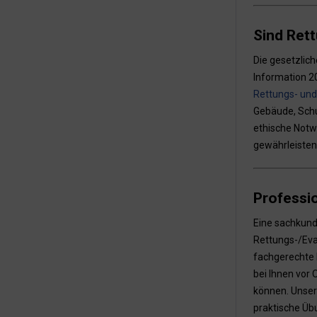
Sind Rett
Die gesetzlic
Information 20
Rettungs- und
Gebäude, Schu
ethische Notw
gewährleisten
Professi
Eine sachkund
Rettungs-/Eva
fachgerechte 
bei Ihnen vor 
können. Unser
praktische Übu