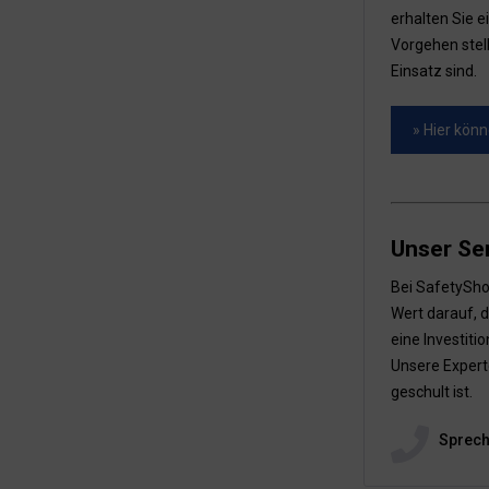
erhalten Sie e
Vorgehen stel
Einsatz sind.
» Hier kön
Unser Ser
Bei SafetySho
Wert darauf, 
eine Investiti
Unsere Experte
geschult ist.
Spreche