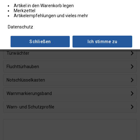
Artikel in den Warenkorb legen
Merkzettel
Antirutschbeläge
Artikelempfehlungen und vieles mehr
Feuerlöscher-Prymos
Datenschutz
Drucksachen
Schließen
Ich stimme zu
Türwächter
Fluchttürhauben
Notschlüsselkasten
Warnmarkierungsband
Warn- und Schutzprofile