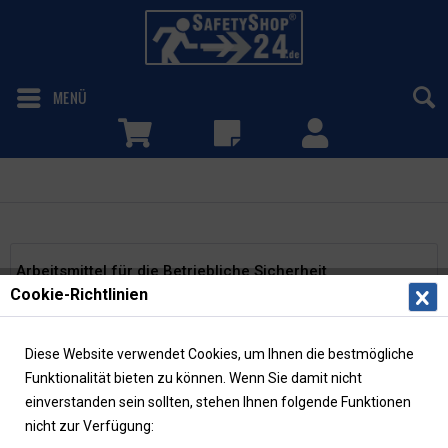
MENÜ
Betriebliche Sicherheit
Arbeitsmittel für die Betriebliche Sicherheit
Cookie-Richtlinien
Zum Arbeitsschutz in Ihrem Betrieb tragen vorallem
Arbeitsmittel bei, welche bei bestimmungsgemäßer
Diese Website verwendet Cookies, um Ihnen die bestmögliche
Benutzung Sicherheit und Gesundheitsschutz Ihrer
Funktionalität bieten zu können. Wenn Sie damit nicht
Arbeitnehmer gewährleisten. Wir...
mehr erfahren »
einverstanden sein sollten, stehen Ihnen folgende Funktionen
nicht zur Verfügung:
Absperrband