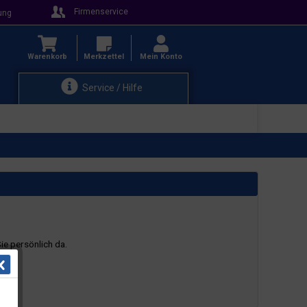
Firmenservice
ung
Warenkorb
Merkzettel
Mein Konto
Service / Hilfe
ie persönlich da.