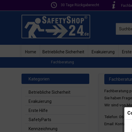
30 Tage Rückgaberecht
Fachb
Home
Betriebliche Sicherheit
Evakuierung
Erste
Fachberatung
Kategorien
Fachberatu
Fachberatung pe
Betriebliche Sicherheit
Sie haben Frage
Evakuierung
Wir sind von Mo
Erste Hilfe
Co
Telefon: 06195
SafetyParts
Email:
Kontaktf
Kennzeichnung