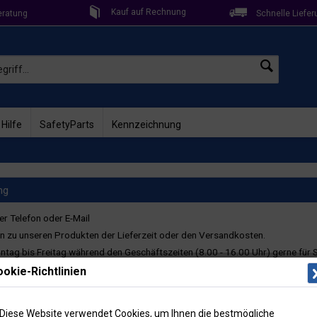
Kauf auf Rechnung
eratung
Schnelle Liefer
 Hilfe
SafetyParts
Kennzeichnung
ng
r Telefon oder E-Mail
n zu unseren Produkten der Lieferzeit oder den Versandkosten.
ntag bis Freitag während den Geschäftszeiten (8.00 - 16.00 Uhr) gerne für S
okie-Richtlinien
 / 7254-300
ormular
Diese Website verwendet Cookies, um Ihnen die bestmögliche