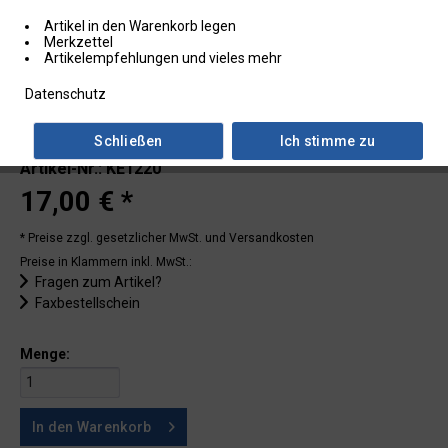
Artikel in den Warenkorb legen
Merkzettel
Artikelempfehlungen und vieles mehr
Datenschutz
Schließen
Ich stimme zu
Lieferzeit: 2 - 3 Tage
Artikel-Nr.: KE1220
17,00 € *
* Preise zzgl. gesetzlicher MwSt.
und Versandkosten
Preise in Klammern inkl. MwSt.:
Fragen zum Artikel?
Faxbestellschein
Menge:
In den
Warenkorb