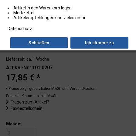
Artikel in den Warenkorb legen
Merkzettel
Artikelempfehlungen und vieles mehr
Datenschutz
Schließen
Ich stimme zu
Lieferzeit: ca. 1 Woche
Artikel-Nr.: 101.0207
17,85 € *
* Preise zzgl. gesetzlicher MwSt.
und Versandkosten
Preise in Klammern inkl. MwSt.:
Fragen zum Artikel?
Faxbestellschein
Menge: