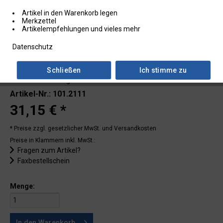
Artikel in den Warenkorb legen
Merkzettel
Artikelempfehlungen und vieles mehr
Datenschutz
Schließen
Ich stimme zu
Lieferzeit: 2 - 3 Tage
Artikel-Nr.: 101.2111
31,15 € *
* Preise zzgl. gesetzlicher MwSt.
und Versandkosten
Preise in Klammern inkl. MwSt.:
Fragen zum Artikel?
Faxbestellschein
Menge:
In den
Warenkorb