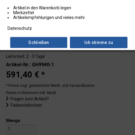
Artikel in den Warenkorb legen
Merkzettel
Artikelempfehlungen und vieles mehr
Datenschutz
Schließen
Ich stimme zu
Lieferzeit: 2 - 3 Tage
Artikel-Nr.: GH9940-1
591,40 € *
* Preise zzgl. gesetzlicher MwSt.
und Versandkosten
Preise in Klammern inkl. MwSt.:
Fragen zum Artikel?
Faxbestellschein
Menge: