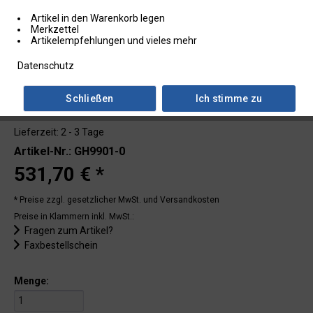
Artikel in den Warenkorb legen
Merkzettel
Artikelempfehlungen und vieles mehr
Datenschutz
Schließen
Ich stimme zu
Lieferzeit: 2 - 3 Tage
Artikel-Nr.: GH9901-0
531,70 € *
* Preise zzgl. gesetzlicher MwSt.
und Versandkosten
Preise in Klammern inkl. MwSt.:
Fragen zum Artikel?
Faxbestellschein
Menge: