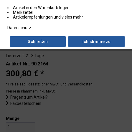
Artikel in den Warenkorb legen
Merkzettel
Artikelempfehlungen und vieles mehr
Datenschutz
Schließen
Ich stimme zu
Lieferzeit: 2 - 3 Tage
Artikel-Nr.: 90.2164
300,80 € *
* Preise zzgl. gesetzlicher MwSt.
und Versandkosten
Preise in Klammern inkl. MwSt.:
Fragen zum Artikel?
Faxbestellschein
Menge: