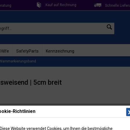
Kauf auf Rechnung
eratung
Schnelle Liefer
 Hilfe
SafetyParts
Kennzeichnung
Warnmarkierungsband
ksweisend | 5cm breit
Lieferzeit: 
okie-Richtlinien
Artikel-Nr
27,5
Diese Website verwendet Cookies, um Ihnen die bestmögliche