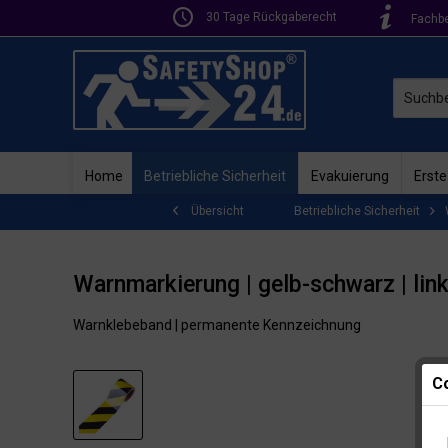
30 Tage Rückgaberecht
Fachb
Home
Betriebliche Sicherheit
Evakuierung
Erste
Betriebliche Sicherheit
Übersicht
Warnmarkierung | gelb-schwarz | lin
Warnklebeband | permanente Kennzeichnung
Co