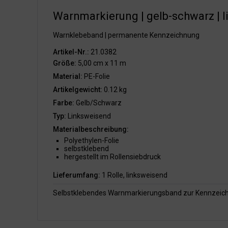
Warnmarkierung | gelb-schwarz | l
Warnklebeband | permanente Kennzeichnung
Artikel-Nr.:
21.0382
Größe:
5,00 cm x 11 m
Material:
PE-Folie
Artikelgewicht:
0.12 kg
Farbe:
Gelb/Schwarz
Typ:
Linksweisend
Materialbeschreibung:
Polyethylen-Folie
selbstklebend
hergestellt im Rollensiebdruck
Lieferumfang:
1 Rolle, linksweisend
Selbstklebendes Warnmarkierungsband zur Kennzeich