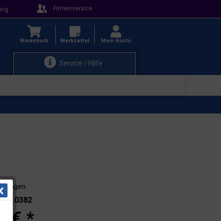
Firmenservice
ung
Warenkorb
Merkzettel
Mein Konto
Service / Hilfe
3-4 Tagen
.: 21.0382
0 € *