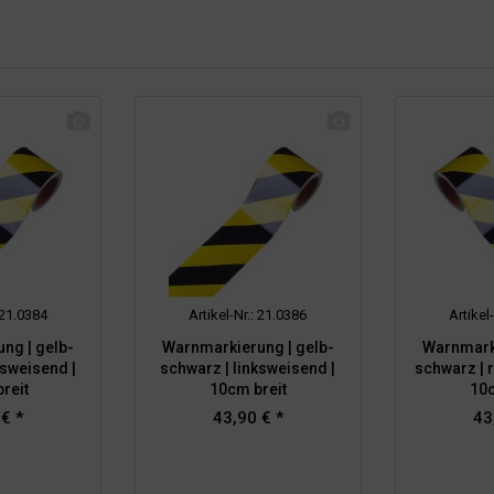
: 21.0384
Artikel-Nr.: 21.0386
Artikel
ng | gelb-
Warnmarkierung | gelb-
Warnmarki
ksweisend |
schwarz | linksweisend |
schwarz | 
reit
10cm breit
10c
 € *
43,90 € *
43