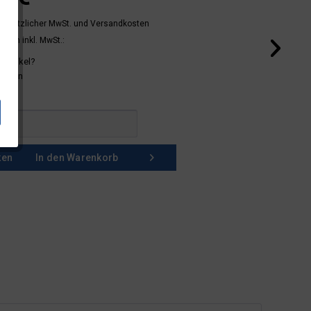
 gesetzlicher MwSt.
und Versandkosten
mern inkl. MwSt.:
 Artikel?
schein
ken
In den
Warenkorb