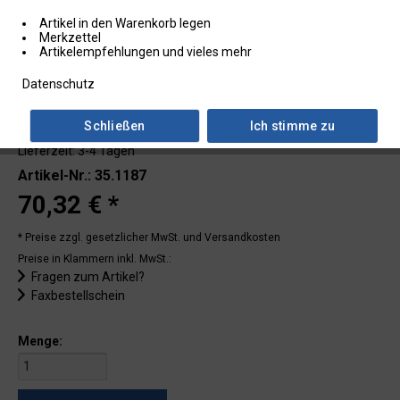
Artikel in den Warenkorb legen
Merkzettel
Artikelempfehlungen und vieles mehr
Datenschutz
Schließen
Ich stimme zu
Lieferzeit: 3-4 Tagen
Artikel-Nr.: 35.1187
70,32 € *
* Preise zzgl. gesetzlicher MwSt.
und Versandkosten
Preise in Klammern inkl. MwSt.:
Fragen zum Artikel?
Faxbestellschein
Menge: