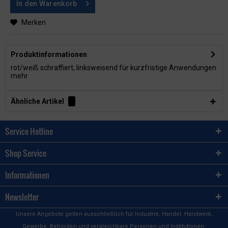
In den
Warenkorb
Merken
Produktinformationen
rot/weiß schraffiert, linksweisend für kurzfristige Anwendungen
mehr
Ähnliche Artikel
Service Hotline
Shop Service
Informationen
Newsletter
Unsere Angebote gelten ausschließlich für Industrie, Handel, Handwerk,
Gewerbe, Behörden und vergleichbare Personen und Institutionen.