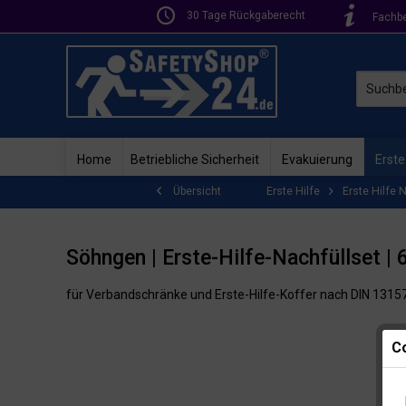
30 Tage Rückgaberecht
Fachb
Home
Betriebliche Sicherheit
Evakuierung
Erste
Erste Hilfe
Erste Hilfe 
Übersicht
Söhngen | Erste-Hilfe-Nachfüllset | 6
für Verbandschränke und Erste-Hilfe-Koffer nach DIN 1315
Co