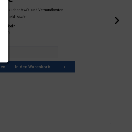
 gesetzlicher MwSt.
und Versandkosten
mern inkl. MwSt.:
 Artikel?
schein
ken
In den
Warenkorb