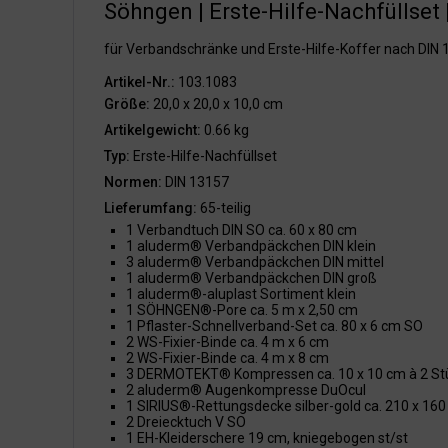
Söhngen | Erste-Hilfe-Nachfüllset |
für Verbandschränke und Erste-Hilfe-Koffer nach DIN
Artikel-Nr.:
103.1083
Größe:
20,0 x 20,0 x 10,0 cm
Artikelgewicht:
0.66 kg
Typ:
Erste-Hilfe-Nachfüllset
Normen:
DIN 13157
Lieferumfang:
65-teilig
1 Verbandtuch DIN SO ca. 60 x 80 cm
1 aluderm® Verbandpäckchen DIN klein
3 aluderm® Verbandpäckchen DIN mittel
1 aluderm® Verbandpäckchen DIN groß
1 aluderm®-aluplast Sortiment klein
1 SÖHNGEN®-Pore ca. 5 m x 2,50 cm
1 Pflaster-Schnellverband-Set ca. 80 x 6 cm SO
2 WS-Fixier-Binde ca. 4 m x 6 cm
2 WS-Fixier-Binde ca. 4 m x 8 cm
3 DERMOTEKT® Kompressen ca. 10 x 10 cm à 2 St
2 aluderm® Augenkompresse DuOcul
1 SIRIUS®-Rettungsdecke silber-gold ca. 210 x 16
2 Dreiecktuch V SO
1 EH-Kleiderschere 19 cm, kniegebogen st/st