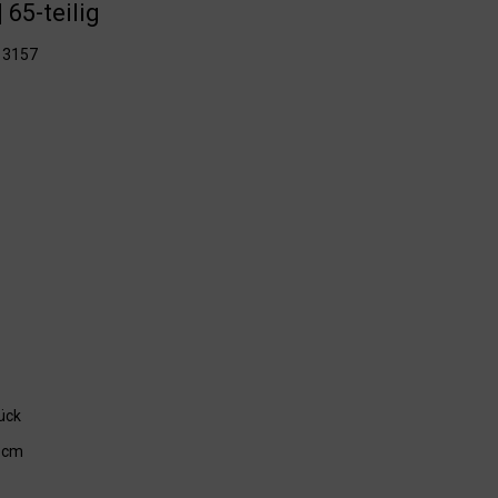
 65-teilig
 13157
ück
0 cm