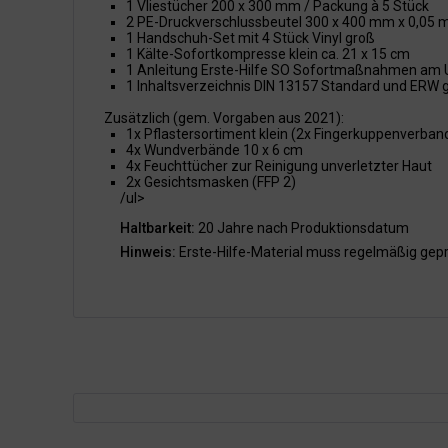
1 Vliestücher 200 x 300 mm / Packung à 5 Stück
2 PE-Druckverschlussbeutel 300 x 400 mm x 0,05
1 Handschuh-Set mit 4 Stück Vinyl groß
1 Kälte-Sofortkompresse klein ca. 21 x 15 cm
1 Anleitung Erste-Hilfe SO Sofortmaßnahmen am U
1 Inhaltsverzeichnis DIN 13157 Standard und ERW 
Zusätzlich (gem. Vorgaben aus 2021):
1x Pflastersortiment klein (2x Fingerkuppenverband, 
4x Wundverbände 10 x 6 cm
4x Feuchttücher zur Reinigung unverletzter Haut
2x Gesichtsmasken (FFP 2)
/ul>
Haltbarkeit:
20 Jahre nach Produktionsdatum
Hinweis:
Erste-Hilfe-Material muss regelmäßig gep