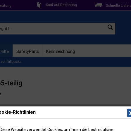
Kauf auf Rechnung
eratung
Schnelle Liefer
 Hilfe
SafetyParts
Kennzeichnung
Nachfüllpacks
5-teilig
7
Lieferzeit: 
okie-Richtlinien
Artikel-Nr
19,1
Diese Website verwendet Cookies, um Ihnen die bestmögliche