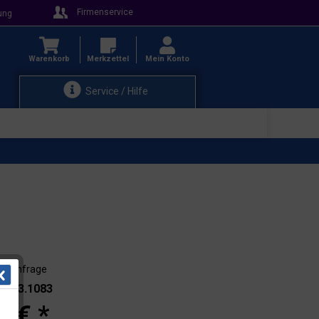
Firmenservice
ung
Warenkorb
Merkzettel
Mein Konto
Service / Hilfe
auf Anfrage
.: 103.1083
0 € *