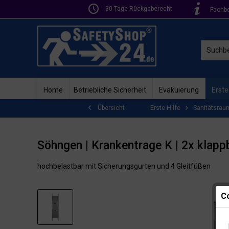
30 Tage Rückgaberecht
Fachb
Home
Betriebliche Sicherheit
Evakuierung
Erste
Erste Hilfe
Sanitätsrau
Übersicht
Söhngen | Krankentrage K | 2x klapp
hochbelastbar mit Sicherungsgurten und 4 Gleitfüßen
Co