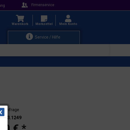
Firmenservice
ung
Warenkorb
Merkzettel
Mein Konto
Service / Hilfe
auf Anfrage
.: 103.1249
30 € *