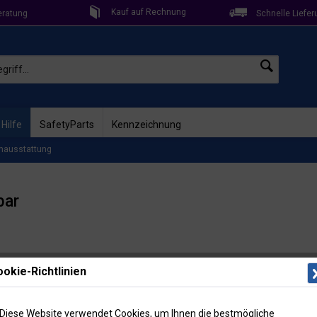
Kauf auf Rechnung
eratung
Schnelle Liefer
 Hilfe
SafetyParts
Kennzeichnung
mausstattung
bar
Lieferzeit: 
okie-Richtlinien
Artikel-Nr
326,
Diese Website verwendet Cookies, um Ihnen die bestmögliche