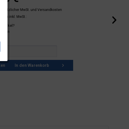
 gesetzlicher MwSt.
und Versandkosten
mern inkl. MwSt.:
 Artikel?
schein
ken
In den
Warenkorb