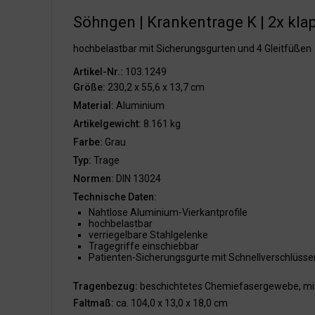
Söhngen | Krankentrage K | 2x kla
hochbelastbar mit Sicherungsgurten und 4 Gleitfüßen
Artikel-Nr.:
103.1249
Größe:
230,2 x 55,6 x 13,7 cm
Material:
Aluminium
Artikelgewicht:
8.161 kg
Farbe:
Grau
Typ:
Trage
Normen:
DIN 13024
Technische Daten:
Nahtlose Aluminium-Vierkantprofile
hochbelastbar
verriegelbare Stahlgelenke
Tragegriffe einschiebbar
Patienten-Sicherungsgurte mit Schnellverschlüsse
Tragenbezug:
beschichtetes Chemiefasergewebe, mit
Faltmaß:
ca. 104,0 x 13,0 x 18,0 cm