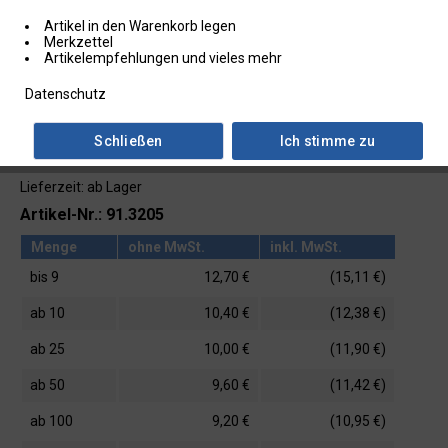
Artikel in den Warenkorb legen
Merkzettel
Artikelempfehlungen und vieles mehr
Datenschutz
Schließen
Ich stimme zu
Lieferzeit: ab Lager
Artikel-Nr.: 91.3205
Menge
ohne MwSt.
inkl. MwSt.
bis
9
12,70 €
(15,11 €)
ab
10
10,40 €
(12,38 €)
ab
25
10,00 €
(11,90 €)
ab
50
9,60 €
(11,42 €)
ab
100
9,20 €
(10,95 €)