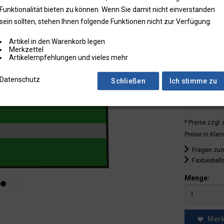
Funktionalität bieten zu können. Wenn Sie damit nicht einverstanden
bis
9
sein sollten, stehen Ihnen folgende Funktionen nicht zur Verfügung:
ab
10
Artikel in den Warenkorb legen
ab
25
Merkzettel
Artikelempfehlungen und vieles mehr
ab
50
Datenschutz
Schließen
Ich stimme zu
ab
100
ab
250
* Preise zzgl.
Preise in Klam
Fragen zum
Faxbestell
Menge:
Mer