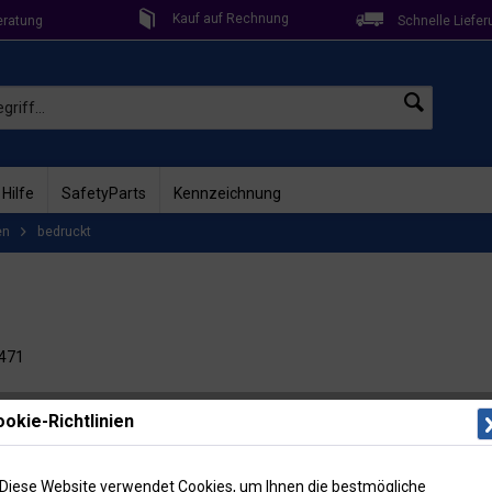
Kauf auf Rechnung
eratung
Schnelle Liefer
 Hilfe
SafetyParts
Kennzeichnung
en
bedruckt
0471
Lieferzeit: 
okie-Richtlinien
Artikel-Nr
Menge
Diese Website verwendet Cookies, um Ihnen die bestmögliche