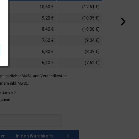
10,60 €
(12,61 €)
9,20 €
(10,95 €)
8,40 €
(10,00 €)
7,60 €
(9,04 €)
6,80 €
(8,09 €)
6,40 €
(7,62 €)
 gesetzlicher MwSt.
und Versandkosten
mern inkl. MwSt.:
 Artikel?
schein
ken
In den
Warenkorb