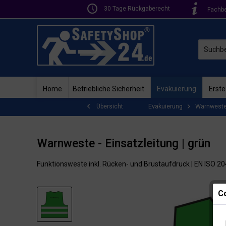
30 Tage Rückgaberecht
Fachb
Home
Betriebliche Sicherheit
Evakuierung
Erste
Evakuierung
Warnwest
Übersicht
Warnweste - Einsatzleitung | grün
Funktionsweste inkl. Rücken- und Brustaufdruck | EN ISO 2
Co