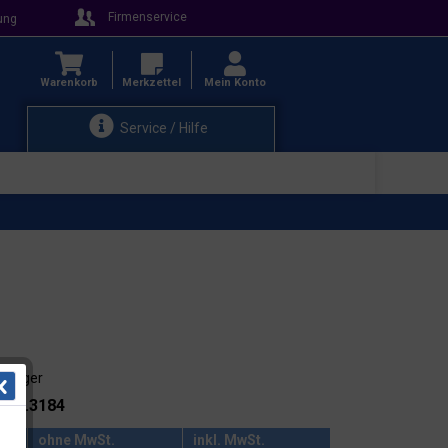
Firmenservice
ung
Warenkorb
Merkzettel
Mein Konto
Service / Hilfe
ab Lager
.: 91.3184
ohne MwSt.
inkl. MwSt.