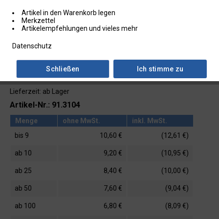
Artikel in den Warenkorb legen
Merkzettel
Artikelempfehlungen und vieles mehr
Datenschutz
Schließen
Ich stimme zu
Lieferzeit: ab Lager
Artikel-Nr.: 91.3104
Menge
ohne MwSt.
inkl. MwSt.
bis
9
10,60 €
(12,61 €)
ab
10
9,20 €
(10,95 €)
ab
25
8,40 €
(10,00 €)
ab
50
7,60 €
(9,04 €)
ab
100
6,80 €
(8,09 €)