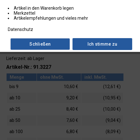
Artikel in den Warenkorb legen
Merkzettel
Artikelempfehlungen und vieles mehr
Datenschutz
Schließen
Ich stimme zu
Lieferzeit: ab Lager
Artikel-Nr.: 91.3227
Menge
ohne MwSt.
inkl. MwSt.
bis
9
10,60 €
(12,61 €)
ab
10
9,20 €
(10,95 €)
ab
25
8,40 €
(10,00 €)
ab
50
7,60 €
(9,04 €)
ab
100
6,80 €
(8,09 €)