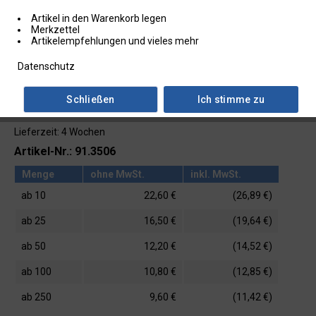
Artikel in den Warenkorb legen
Merkzettel
Artikelempfehlungen und vieles mehr
Datenschutz
Schließen
Ich stimme zu
Lieferzeit: 4 Wochen
Artikel-Nr.: 91.3506
Menge
ohne MwSt.
inkl. MwSt.
ab
10
22,60 €
(26,89 €)
ab
25
16,50 €
(19,64 €)
ab
50
12,20 €
(14,52 €)
ab
100
10,80 €
(12,85 €)
ab
250
9,60 €
(11,42 €)