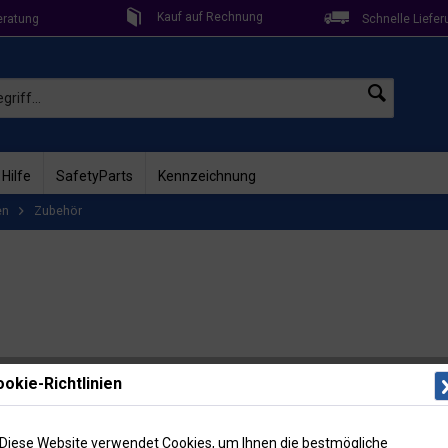
Kauf auf Rechnung
eratung
Schnelle Liefer
 Hilfe
SafetyParts
Kennzeichnung
en
Zubehör
Lieferzeit: 
okie-Richtlinien
Artikel-Nr
1,60
Diese Website verwendet Cookies, um Ihnen die bestmögliche