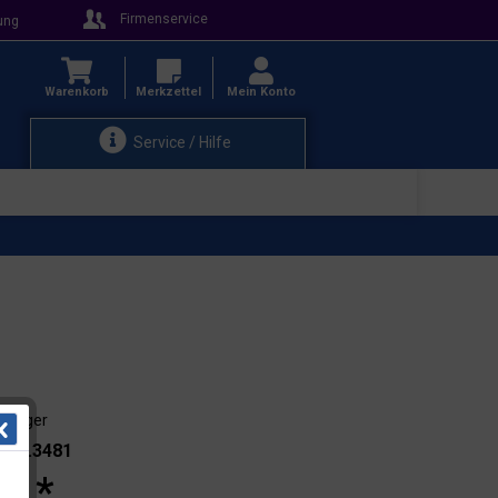
Firmenservice
ung
Warenkorb
Merkzettel
Mein Konto
Service / Hilfe
ab Lager
.: 91.3481
 € *