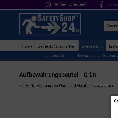
30 Tage Rückgaberecht
Fachb
Home
Betriebliche Sicherheit
Evakuierung
Erste
Evakuierung
Warnwest
Übersicht
Aufbewahrungsbeutel - Grün
Zur Aufbewahrung von Warn- und Multifunktionswesten.
Co