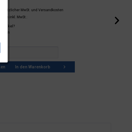
 gesetzlicher MwSt.
und Versandkosten
mern inkl. MwSt.:
 Artikel?
schein
ken
In den
Warenkorb