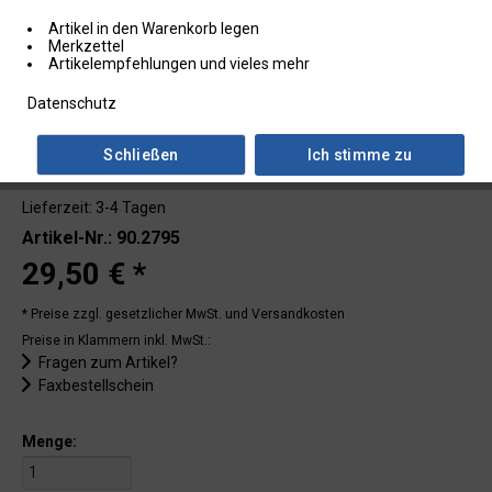
Artikel in den Warenkorb legen
Merkzettel
Artikelempfehlungen und vieles mehr
Datenschutz
Schließen
Ich stimme zu
Lieferzeit: 3-4 Tagen
Artikel-Nr.: 90.2795
29,50 € *
* Preise zzgl. gesetzlicher MwSt.
und Versandkosten
Preise in Klammern inkl. MwSt.:
Fragen zum Artikel?
Faxbestellschein
Menge: