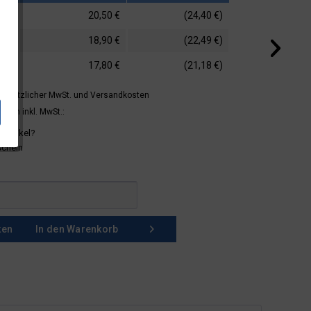
20,50 €
(24,40 €)
18,90 €
(22,49 €)
17,80 €
(21,18 €)
 gesetzlicher MwSt.
und Versandkosten
mern inkl. MwSt.:
 Artikel?
schein
ken
In den
Warenkorb