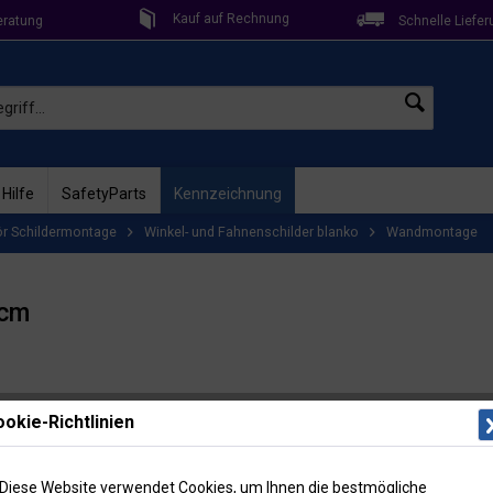
Kauf auf Rechnung
eratung
Schnelle Liefer
 Hilfe
SafetyParts
Kennzeichnung
r Schildermontage
Winkel- und Fahnenschilder blanko
Wandmontage
 cm
Lieferzeit: 
okie-Richtlinien
Artikel-Nr
Menge
Diese Website verwendet Cookies, um Ihnen die bestmögliche