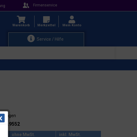
Firmenservice
ung
Warenkorb
Merkzettel
Mein Konto
Service / Hilfe
3-4 Tagen
.: 51.9552
ohne MwSt.
inkl. MwSt.