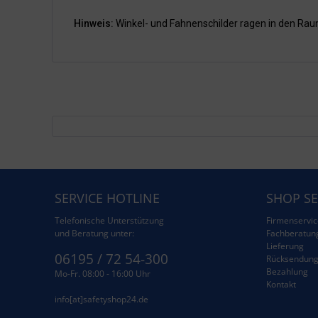
Hinweis:
Winkel- und Fahnenschilder ragen in den R
SERVICE HOTLINE
SHOP SE
Telefonische Unterstützung
Firmenservic
und Beratung unter:
Fachberatun
Lieferung
06195 / 72 54-300
Rücksendun
Bezahlung
Mo-Fr. 08:00 - 16:00 Uhr
Kontakt
info[at]safetyshop24.de