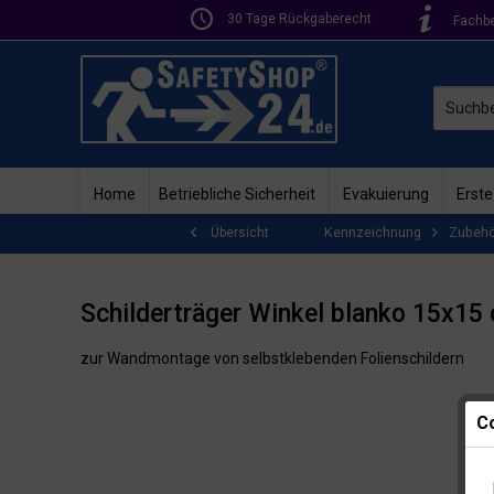
30 Tage Rückgaberecht
Fachb
Home
Betriebliche Sicherheit
Evakuierung
Erste
Kennzeichnung
Zubehö
Übersicht
Schilderträger Winkel blanko 15x15
zur Wandmontage von selbstklebenden Folienschildern
Co