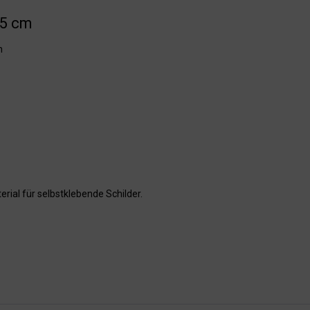
15 cm
n
rial für selbstklebende Schilder.