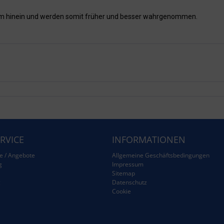
aum hinein und werden somit früher und besser wahrgenommen.
RVICE
INFORMATIONEN
e / Angebote
Allgemeine Geschäftsbedingungen
g
Impressum
Sitemap
g
Datenschutz
Cookie