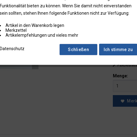
Funktionalität bieten zu können. Wenn Sie damit nicht einverstanden
bis
9
sein sollten, stehen Ihnen folgende Funktionen nicht zur Verfügung:
ab
10
Artikel in den Warenkorb legen
ab
25
Merkzettel
Artikelempfehlungen und vieles mehr
* Preise zzgl.
Datenschutz
Schließen
Ich stimme zu
Preise in Klam
Fragen zum
Faxbestell
Menge:
Mer