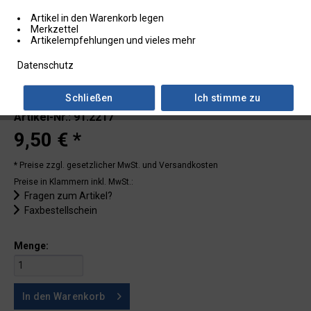
Artikel in den Warenkorb legen
Merkzettel
Artikelempfehlungen und vieles mehr
Datenschutz
Schließen
Ich stimme zu
Lieferzeit: ab Lager
Artikel-Nr.: 91.2217
9,50 € *
* Preise zzgl. gesetzlicher MwSt.
und Versandkosten
Preise in Klammern inkl. MwSt.:
Fragen zum Artikel?
Faxbestellschein
Menge:
In den
Warenkorb