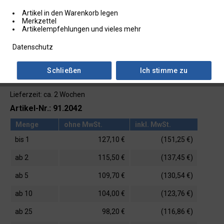
Artikel in den Warenkorb legen
Merkzettel
Artikelempfehlungen und vieles mehr
Datenschutz
Schließen
Ich stimme zu
Lieferzeit: ca. 2 Wochen
Artikel-Nr.: 91.2042
Menge
ohne MwSt.
inkl. MwSt.
bis
1
127,10 €
(151,25 €)
ab
2
115,50 €
(137,45 €)
ab
5
109,70 €
(130,54 €)
ab
10
104,00 €
(123,76 €)
ab
25
98,20 €
(116,86 €)