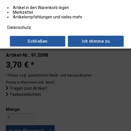
Artikel in den Warenkorb legen
Merkzettel
Artikelempfehlungen und vieles mehr
Datenschutz
Schließen
Ich stimme zu
Lieferzeit: ab Lager
Artikel-Nr.: 91.2098
3,70 € *
* Preise zzgl. gesetzlicher MwSt.
und Versandkosten
Preise in Klammern inkl. MwSt.:
Fragen zum Artikel?
Faxbestellschein
Menge:
In den
Warenkorb