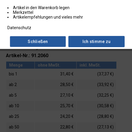
Artikel in den Warenkorb legen
Merkzettel
Artikelempfehlungen und vieles mehr
Datenschutz
Schließen
Ich stimme zu
Lieferzeit: ab Lager
Artikel-Nr.: 91.2060
Menge
ohne MwSt.
inkl. MwSt.
bis
1
31,40 €
(37,37 €)
ab
2
28,50 €
(33,92 €)
ab
5
27,10 €
(32,25 €)
ab
10
25,70 €
(30,58 €)
ab
25
24,20 €
(28,80 €)
ab
50
22,80 €
(27,13 €)