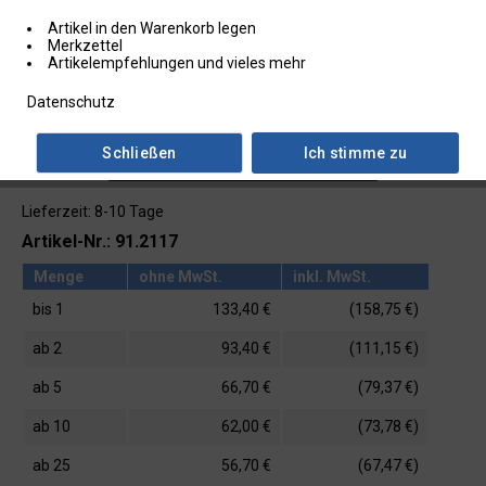
Artikel in den Warenkorb legen
Merkzettel
Artikelempfehlungen und vieles mehr
Datenschutz
Schließen
Ich stimme zu
Lieferzeit: 8-10 Tage
Artikel-Nr.: 91.2117
Menge
ohne MwSt.
inkl. MwSt.
bis
1
133,40 €
(158,75 €)
ab
2
93,40 €
(111,15 €)
ab
5
66,70 €
(79,37 €)
ab
10
62,00 €
(73,78 €)
ab
25
56,70 €
(67,47 €)