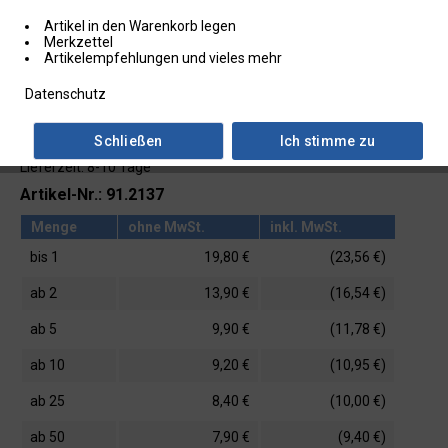
Artikel in den Warenkorb legen
Merkzettel
Artikelempfehlungen und vieles mehr
Datenschutz
Schließen
Ich stimme zu
Lieferzeit: 8-10 Tage
Artikel-Nr.: 91.2137
Menge
ohne MwSt.
inkl. MwSt.
bis
1
19,80 €
(23,56 €)
ab
2
13,90 €
(16,54 €)
ab
5
9,90 €
(11,78 €)
ab
10
9,20 €
(10,95 €)
ab
25
8,40 €
(10,00 €)
ab
50
7,90 €
(9,40 €)