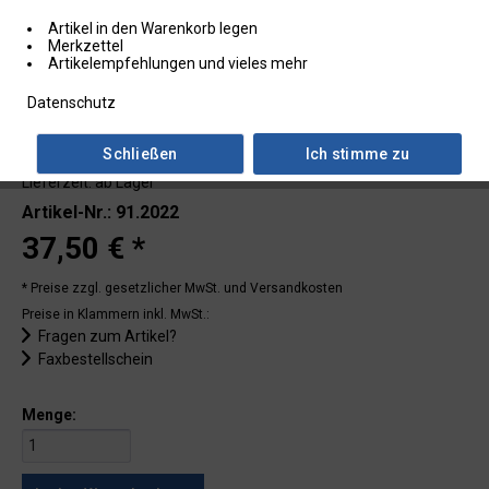
Artikel in den Warenkorb legen
Merkzettel
Artikelempfehlungen und vieles mehr
Datenschutz
Schließen
Ich stimme zu
Lieferzeit: ab Lager
Artikel-Nr.: 91.2022
37,50 € *
* Preise zzgl. gesetzlicher MwSt.
und Versandkosten
Preise in Klammern inkl. MwSt.:
Fragen zum Artikel?
Faxbestellschein
Menge: