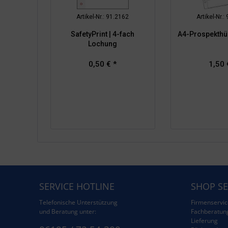
Artikel-Nr.: 91.2162
Artikel-Nr.:
SafetyPrint | 4-fach
A4-Prospekthül
Lochung
0,50 € *
1,50 
SERVICE HOTLINE
SHOP SE
Telefonische Unterstützung
Firmenservic
und Beratung unter:
Fachberatun
Lieferung