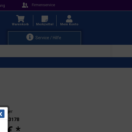
Firmenservice
ung
Warenkorb
Merkzettel
Mein Konto
Service / Hilfe
ab Lager
.: 91.3178
0 € *