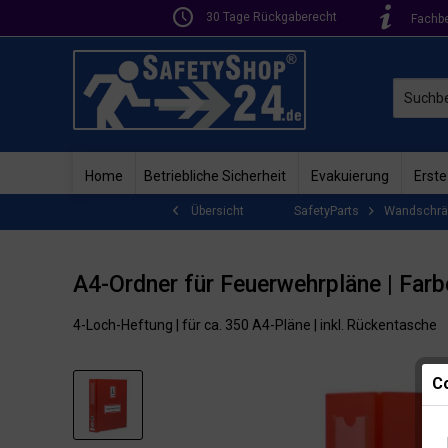
30 Tage Rückgaberecht
Fachb
Home
Betriebliche Sicherheit
Evakuierung
Erste
SafetyParts
Wandschrän
Übersicht
A4-Ordner für Feuerwehrpläne | Farb
4-Loch-Heftung | für ca. 350 A4-Pläne | inkl. Rückentasche
Co