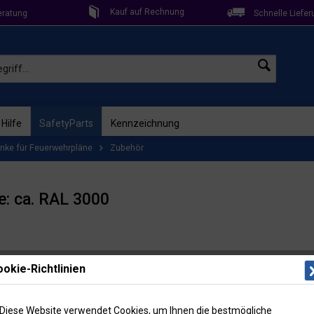
Kauf auf Rechnung
eratung
Schnelle Liefer
 Hilfe
SafetyParts
Kennzeichnung
ke für Feuerwehrpläne
Zubehör
e: ca. RAL 3000
Lieferzeit: 
okie-Richtlinien
Artikel-Nr
14,5
Diese Website verwendet Cookies, um Ihnen die bestmögliche