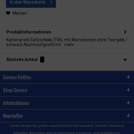
In den
Warenkorb
Merken
Produktinformationen
Kantenprofil SafetyWalk (TM), mit Warnzeichen ohne Text gelb /
schwarz Aluminiumprofil mit...
mehr
Ähnliche Artikel
Service Hotline
Shop Service
Informationen
Newsletter
Unsere Angebote gelten ausschließlich für Industrie, Handel, Handwerk,
Gewerbe, Behörden und vergleichbare Personen und Institutionen.