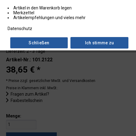
Artikel in den Warenkorb legen
Merkzettel
Artikelempfehlungen und vieles mehr
Datenschutz
Schließen
Ich stimme zu
Lieferzeit: 2 - 3 Tage
Artikel-Nr.: 101.2122
38,65 € *
* Preise zzgl. gesetzlicher MwSt.
und Versandkosten
Preise in Klammern inkl. MwSt.:
Fragen zum Artikel?
Faxbestellschein
Menge: