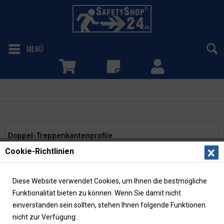
MENÜ
Doppel-Treppenkantenprofile
Doppel-Treppenkantenprofile
Cookie-Richtlinien
Doppel-Treppenkantenprofile gewährleisten einen sicheren
Halt und machen Treppenstufen erkennbar. Versehen mit
Antirutschbelägen mit R13 Rutschhemmung gem. DGUV
Diese Website verwendet Cookies, um Ihnen die bestmögliche
Regel 108-003, können...
mehr erfahren »
Funktionalität bieten zu können. Wenn Sie damit nicht
einverstanden sein sollten, stehen Ihnen folgende Funktionen
nicht zur Verfügung:
Filtern