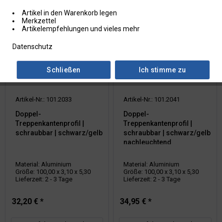
Artikel in den Warenkorb legen
Merkzettel
Artikelempfehlungen und vieles mehr
Datenschutz
Schließen
Ich stimme zu
Artikel-Nr.: 101.2033
Artikel-Nr.: 101.2041
Doppel-
Doppel-
Treppenkantenprofil |
Treppenkantenprofil |
schraubbar | schwarz/gelb
schraubbar | schwarz/gelb
nachleuchtend
Material: Aluminium
Material: Aluminium
Größe: 100,00 x 3,10 x 5,30
Größe: 100,00 x 3,10 x 5,30
Lieferzeit: 2 - 3 Tage
Lieferzeit: 2 - 3 Tage
32,20 € *
34,95 € *