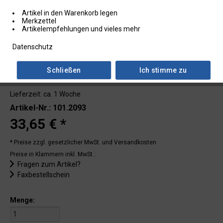
Artikel in den Warenkorb legen
Merkzettel
Artikelempfehlungen und vieles mehr
Datenschutz
Schließen
Ich stimme zu
Lieferzeit: ca. 1 Woche
Artikel-Nr.: 101.2093
33,65 € *
* Preise zzgl. gesetzlicher MwSt.
und Versandkosten
Preise in Klammern inkl. MwSt.:
Fragen zum Artikel?
Faxbestellschein
Menge: