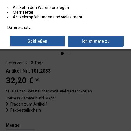
Artikel in den Warenkorb legen
Merkzettel
Artikelempfehlungen und vieles mehr
Datenschutz
Schließen
Ich stimme zu
Lieferzeit: 2 - 3 Tage
Artikel-Nr.: 101.2033
32,20 € *
* Preise zzgl. gesetzlicher MwSt.
und Versandkosten
Preise in Klammern inkl. MwSt.:
Fragen zum Artikel?
Faxbestellschein
Menge: