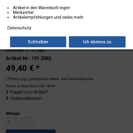
Artikel in den Warenkorb legen
Merkzettel
Artikelempfehlungen und vieles mehr
Datenschutz
Schließen
Ich stimme zu
Lieferzeit: 2 - 3 Tage
Artikel-Nr.: 101.2082
49,40 € *
* Preise zzgl. gesetzlicher MwSt.
und Versandkosten
Preise in Klammern inkl. MwSt.:
Fragen zum Artikel?
Faxbestellschein
Menge: