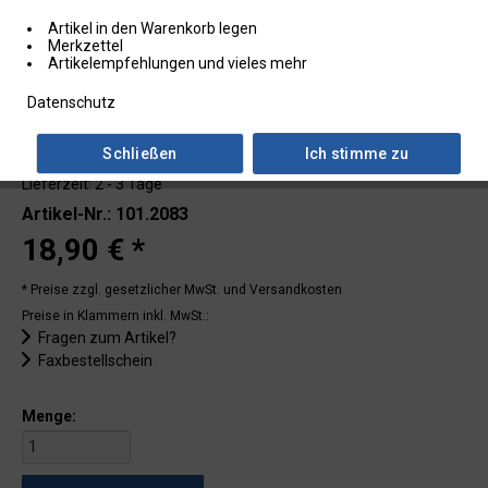
Artikel in den Warenkorb legen
Merkzettel
Artikelempfehlungen und vieles mehr
Datenschutz
Schließen
Ich stimme zu
Lieferzeit: 2 - 3 Tage
Artikel-Nr.: 101.2083
18,90 € *
* Preise zzgl. gesetzlicher MwSt.
und Versandkosten
Preise in Klammern inkl. MwSt.:
Fragen zum Artikel?
Faxbestellschein
Menge: