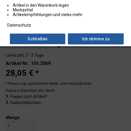
Artikel in den Warenkorb legen
Merkzettel
Artikelempfehlungen und vieles mehr
Datenschutz
Schließen
Ich stimme zu
Lieferzeit: 2 - 3 Tage
Artikel-Nr.: 101.2069
28,05 € *
* Preise zzgl. gesetzlicher MwSt.
und Versandkosten
Preise in Klammern inkl. MwSt.:
Fragen zum Artikel?
Faxbestellschein
Menge: