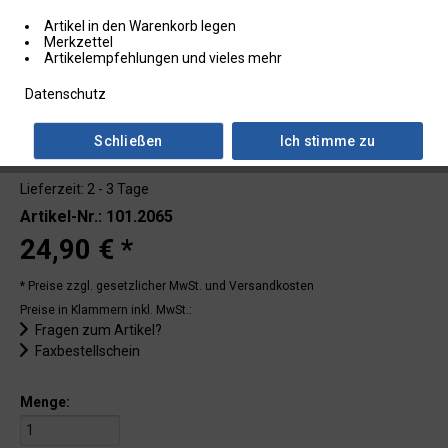
Artikel in den Warenkorb legen
Merkzettel
Artikelempfehlungen und vieles mehr
Datenschutz
Schließen
Ich stimme zu
Lieferzeit: 2 - 3 Tage
Artikel-Nr.: 101.2065
24,90 € *
* Preise zzgl. gesetzlicher MwSt.
und Versandkosten
Preise in Klammern inkl. MwSt.:
Fragen zum Artikel?
Faxbestellschein
Menge: