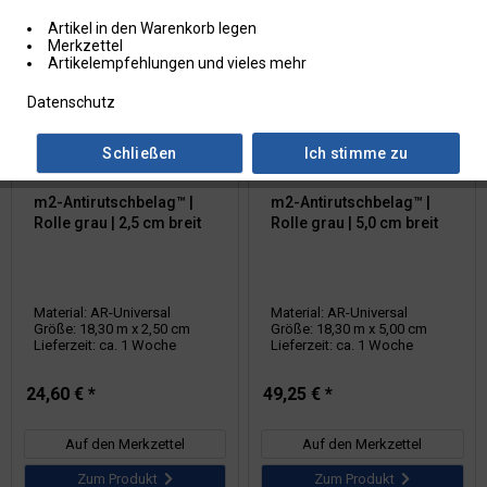
Artikel in den Warenkorb legen
Merkzettel
Artikelempfehlungen und vieles mehr
Datenschutz
Schließen
Ich stimme zu
Artikel-Nr.: 101.0402
Artikel-Nr.: 101.0403
m2-Antirutschbelag™ |
m2-Antirutschbelag™ |
Rolle grau | 2,5 cm breit
Rolle grau | 5,0 cm breit
Material: AR-Universal
Material: AR-Universal
Größe: 18,30 m x 2,50 cm
Größe: 18,30 m x 5,00 cm
Lieferzeit: ca. 1 Woche
Lieferzeit: ca. 1 Woche
24,60 € *
49,25 € *
Auf den Merkzettel
Auf den Merkzettel
Zum Produkt
Zum Produkt