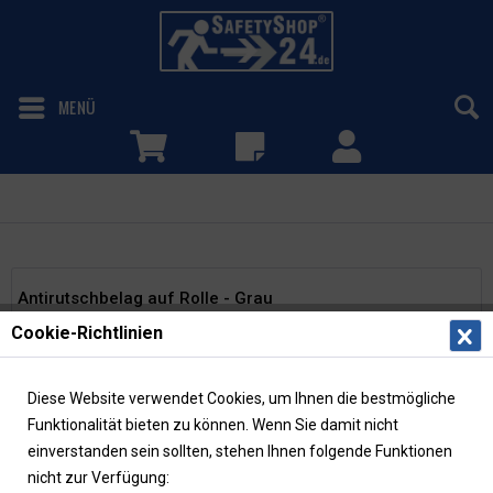
MENÜ
Grau
Antirutschbelag auf Rolle - Grau
Cookie-Richtlinien
Antirutschbeläge, verhindern zuverlässig Rutschunfälle auf
allen Untergründen und sind für den Innen- sowie
Außenbereich bestens geeignet. Alle Rollen selbstklebend
Diese Website verwendet Cookies, um Ihnen die bestmögliche
und mit...
mehr erfahren »
Funktionalität bieten zu können. Wenn Sie damit nicht
einverstanden sein sollten, stehen Ihnen folgende Funktionen
nicht zur Verfügung: