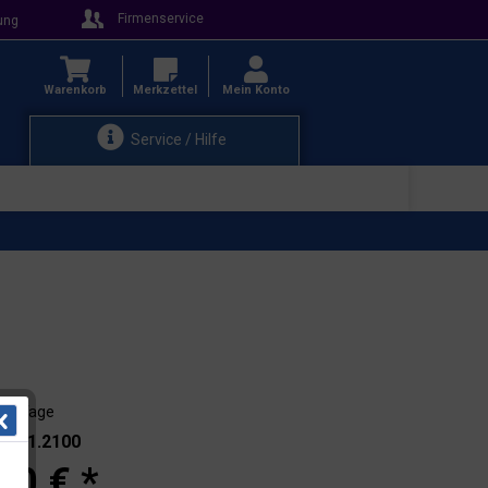
Firmenservice
ung
Warenkorb
Merkzettel
Mein Konto
Service / Hilfe
 - 3 Tage
.: 101.2100
80 € *