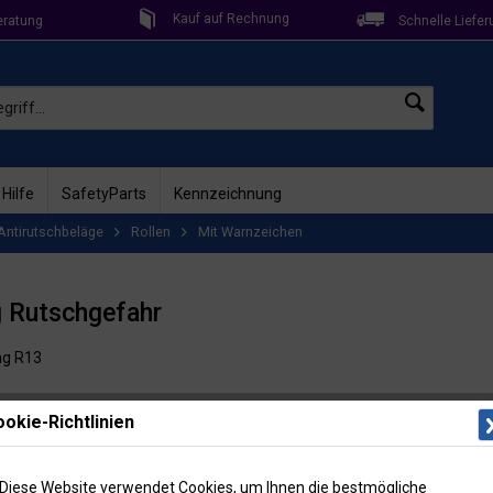
Kauf auf Rechnung
eratung
Schnelle Liefer
 Hilfe
SafetyParts
Kennzeichnung
Antirutschbeläge
Rollen
Mit Warnzeichen
g Rutschgefahr
ng R13
Lieferzeit: 2
okie-Richtlinien
Artikel-Nr
110,
Diese Website verwendet Cookies, um Ihnen die bestmögliche