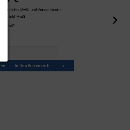
 gesetzlicher MwSt.
und Versandkosten
mern inkl. MwSt.:
 Artikel?
schein
ken
In den
Warenkorb