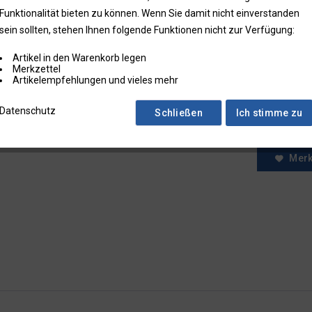
Funktionalität bieten zu können. Wenn Sie damit nicht einverstanden
* Preise zzgl.
sein sollten, stehen Ihnen folgende Funktionen nicht zur Verfügung:
Preise in Klam
Artikel in den Warenkorb legen
Fragen zum
Merkzettel
Faxbestell
Artikelempfehlungen und vieles mehr
Menge:
Datenschutz
Schließen
Ich stimme zu
Mer