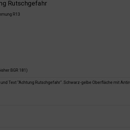
ung Rutschgefahr
emmung R13
isher BGR 181)
 und Text "Achtung Rutschgefahr". Schwarz-gelbe Oberfläche mit An