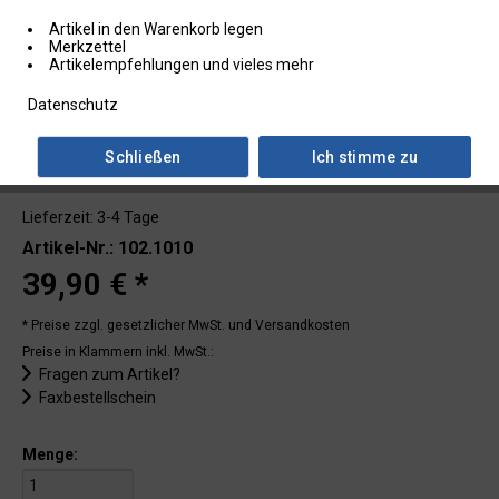
Artikel in den Warenkorb legen
Merkzettel
Artikelempfehlungen und vieles mehr
Datenschutz
Schließen
Ich stimme zu
Lieferzeit: 3-4 Tage
Artikel-Nr.: 102.1010
39,90 € *
* Preise zzgl. gesetzlicher MwSt.
und Versandkosten
Preise in Klammern inkl. MwSt.:
Fragen zum Artikel?
Faxbestellschein
Menge: