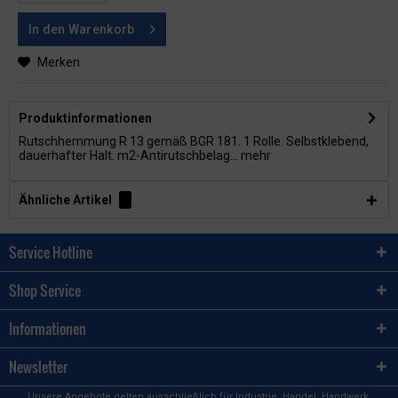
In den
Warenkorb
Merken
Produktinformationen
Rutschhemmung R 13 gemäß BGR 181. 1 Rolle. Selbstklebend,
dauerhafter Halt. m2-Antirutschbelag...
mehr
Ähnliche Artikel
Service Hotline
Shop Service
Informationen
Newsletter
Unsere Angebote gelten ausschließlich für Industrie, Handel, Handwerk,