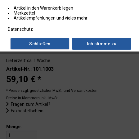
Artikel in den Warenkorb legen
Merkzettel
Artikelempfehlungen und vieles mehr
Datenschutz
Schließen
Ich stimme zu
Lieferzeit: ca. 1 Woche
Artikel-Nr.: 101.1003
59,10 € *
* Preise zzgl. gesetzlicher MwSt.
und Versandkosten
Preise in Klammern inkl. MwSt.:
Fragen zum Artikel?
Faxbestellschein
Menge: