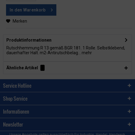
In den
Warenkorb
Merken
Produktinformationen
Rutschhemmung R 13 gemäß BGR 181. 1 Rolle. Selbstklebend,
dauerhafter Halt. m2-Antirutschbelag...
mehr
Ähnliche Artikel
Service Hotline
Shop Service
Informationen
Newsletter
Unsere Angebote gelten ausschließlich für Industrie, Handel, Handwerk,