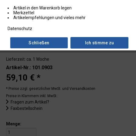
Artikel in den Warenkorb legen
Merkzettel
Artikelempfehlungen und vieles mehr
Datenschutz
Schließen
Ich stimme zu
Lieferzeit: ca. 1 Woche
Artikel-Nr.: 101.0903
59,10 € *
* Preise zzgl. gesetzlicher MwSt.
und Versandkosten
Preise in Klammern inkl. MwSt.:
Fragen zum Artikel?
Faxbestellschein
Menge: