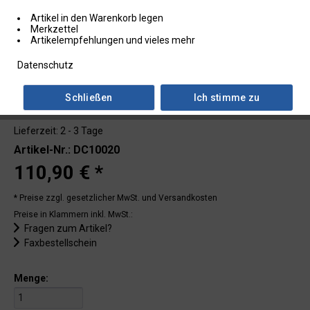
Artikel in den Warenkorb legen
Merkzettel
Artikelempfehlungen und vieles mehr
Datenschutz
Schließen
Ich stimme zu
Lieferzeit: 2 - 3 Tage
Artikel-Nr.: DC10020
110,90 € *
* Preise zzgl. gesetzlicher MwSt.
und Versandkosten
Preise in Klammern inkl. MwSt.:
Fragen zum Artikel?
Faxbestellschein
Menge: