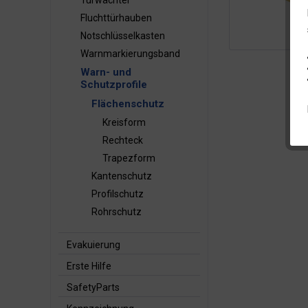
Türwächter
Fluchttürhauben
Notschlüsselkasten
Warnmarkierungsband
Warn- und
Schutzprofile
Flächenschutz
Kreisform
Rechteck
Trapezform
Kantenschutz
Profilschutz
Rohrschutz
Evakuierung
Erste Hilfe
SafetyParts