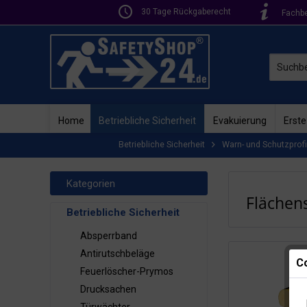
30 Tage Rückgaberecht
Fachb
Home
Betriebliche Sicherheit
Evakuierung
Erste
Betriebliche Sicherheit
Warn- und Schutzprofi
Kategorien
Flächen
Betriebliche Sicherheit
Absperrband
Antirutschbeläge
Co
Feuerlöscher-Prymos
Drucksachen