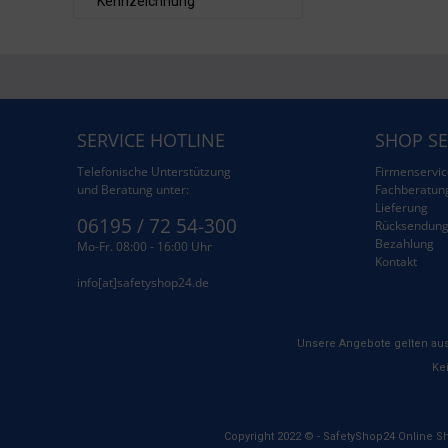
Kennzeichnung
SERVICE HOTLINE
SHOP SE
Telefonische Unterstützung
Firmenservic
und Beratung unter:
Fachberatun
Lieferung
06195 / 72 54-300
Rücksendun
Bezahlung
Mo-Fr. 08:00 - 16:00 Uhr
Kontakt
info[at]safetyshop24.de
Unsere Angebote gelten aus
Kei
Copyright 2022 © - SafetyShop24 Online S