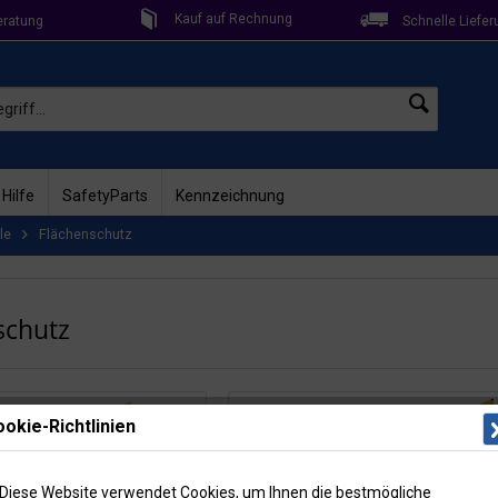
Kauf auf Rechnung
eratung
Schnelle Liefer
 Hilfe
SafetyParts
Kennzeichnung
le
Flächenschutz
schutz
okie-Richtlinien
Diese Website verwendet Cookies, um Ihnen die bestmögliche