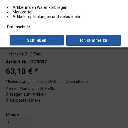
Artikel in den Warenkorb legen
Merkzettel
Artikelempfehlungen und vieles mehr
Datenschutz
Schließen
Ich stimme zu
Lieferzeit: 2 - 3 Tage
Artikel-Nr.: DC9037
63,10 € *
* Preise zzgl. gesetzlicher MwSt.
und Versandkosten
Preise in Klammern inkl. MwSt.:
Fragen zum Artikel?
Faxbestellschein
Menge: