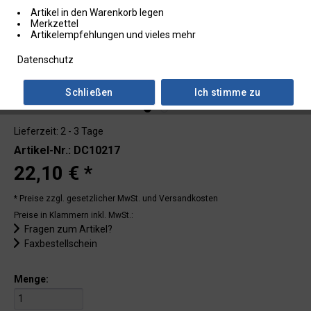
Artikel in den Warenkorb legen
Merkzettel
Artikelempfehlungen und vieles mehr
Datenschutz
Schließen
Ich stimme zu
Lieferzeit: 2 - 3 Tage
Artikel-Nr.: DC10217
22,10 € *
* Preise zzgl. gesetzlicher MwSt.
und Versandkosten
Preise in Klammern inkl. MwSt.:
Fragen zum Artikel?
Faxbestellschein
Menge: